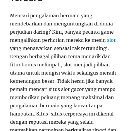
Mencari pengalaman bermain yang
mendebarkan dan menguntungkan di dunia
perjudian daring? Kini, banyak pecinta game
mengalihkan perhatian mereka ke mesin
slot
yang menawarkan sensasi tak tertandingi.
Dengan berbagai pilihan tema menarik dan
fitur bonus melimpah, slot menjadi pilihan
utama untuk mengisi waktu sekaligus meraih
kemenangan besar. Tidak heran jika banyak
pemain mencari situs slot gacor yang mampu
memberikan peluang menang maksimal dan
pengalaman bermain yang lancar tanpa
hambatan. Situs-situs terpercaya ini dikenal
dengan reputasi mereka yang selalu
menyajikan permainan berkualitas tinggi dan