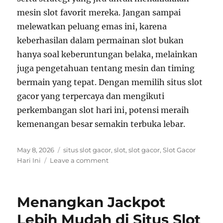
mesin slot favorit mereka. Jangan sampai
melewatkan peluang emas ini, karena
keberhasilan dalam permainan slot bukan
hanya soal keberuntungan belaka, melainkan
juga pengetahuan tentang mesin dan timing
bermain yang tepat. Dengan memilih situs slot
gacor yang terpercaya dan mengikuti
perkembangan slot hari ini, potensi meraih
kemenangan besar semakin terbuka lebar.
Posted
Tags
May 8, 2026
situs slot gacor
,
slot
,
slot gacor
,
Slot Gacor
on
on
Hari Ini
Leave a comment
Maksimalkan
Peluang
Menang
Menangkan Jackpot
Anda
dengan
Lebih Mudah di Situs Slot
Slot