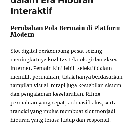
dalam Era Hiburan
Situs
Interaktif
Slot
Gacor
Perubahan Pola Bermain di Platform
Modern
Slot digital berkembang pesat seiring
meningkatnya kualitas teknologi dan akses
internet. Pemain kini lebih selektif dalam
memilih permainan, tidak hanya berdasarkan
tampilan visual, tetapi juga kestabilan sistem
dan pengalaman keseluruhan. Ritme
permainan yang cepat, animasi halus, serta
transisi yang mulus membuat slot menjadi
hiburan yang terasa hidup dan responsif.