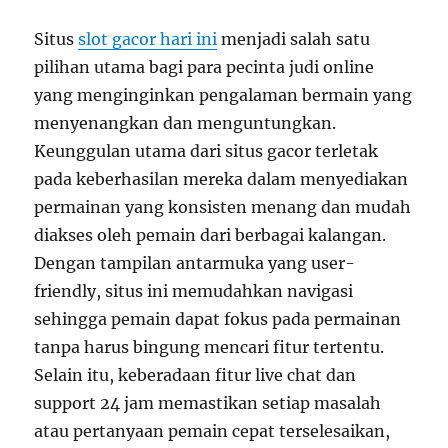
Situs
slot gacor hari ini
menjadi salah satu
pilihan utama bagi para pecinta judi online
yang menginginkan pengalaman bermain yang
menyenangkan dan menguntungkan.
Keunggulan utama dari situs gacor terletak
pada keberhasilan mereka dalam menyediakan
permainan yang konsisten menang dan mudah
diakses oleh pemain dari berbagai kalangan.
Dengan tampilan antarmuka yang user-
friendly, situs ini memudahkan navigasi
sehingga pemain dapat fokus pada permainan
tanpa harus bingung mencari fitur tertentu.
Selain itu, keberadaan fitur live chat dan
support 24 jam memastikan setiap masalah
atau pertanyaan pemain cepat terselesaikan,