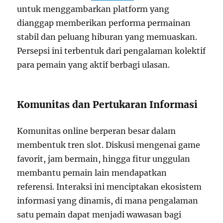
untuk menggambarkan platform yang
dianggap memberikan performa permainan
stabil dan peluang hiburan yang memuaskan.
Persepsi ini terbentuk dari pengalaman kolektif
para pemain yang aktif berbagi ulasan.
Komunitas dan Pertukaran Informasi
Komunitas online berperan besar dalam
membentuk tren slot. Diskusi mengenai game
favorit, jam bermain, hingga fitur unggulan
membantu pemain lain mendapatkan
referensi. Interaksi ini menciptakan ekosistem
informasi yang dinamis, di mana pengalaman
satu pemain dapat menjadi wawasan bagi