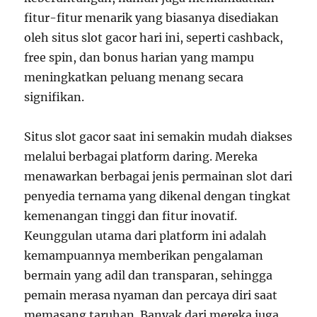
fitur-fitur menarik yang biasanya disediakan
oleh situs slot gacor hari ini, seperti cashback,
free spin, dan bonus harian yang mampu
meningkatkan peluang menang secara
signifikan.
Situs slot gacor saat ini semakin mudah diakses
melalui berbagai platform daring. Mereka
menawarkan berbagai jenis permainan slot dari
penyedia ternama yang dikenal dengan tingkat
kemenangan tinggi dan fitur inovatif.
Keunggulan utama dari platform ini adalah
kemampuannya memberikan pengalaman
bermain yang adil dan transparan, sehingga
pemain merasa nyaman dan percaya diri saat
memasang taruhan. Banyak dari mereka juga