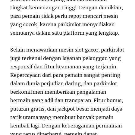
tingkat kemenangan tinggi. Dengan demikian,
para pemain tidak perlu repot mencari mesin
yang cocok, karena parkirslot menyediakan
semuanya dalam satu platform yang lengkap.
Selain menawarkan mesin slot gacor, parkirslot
juga terkenal dengan layanan pelanggan yang
responsif dan fitur keamanan yang terjamin.
Kepercayaan dari para pemain sangat penting
dalam dunia perjudian daring, dan parkirslot
berkomitmen memberikan pengalaman
bermain yang adil dan transparan. Fitur bonus,
putaran gratis, dan jackpot besar menjadi daya
tarik utama yang membuat banyak pemain
kembali lagi. Dengan keberagaman permainan
yang terus diperbarui, pemain dapat