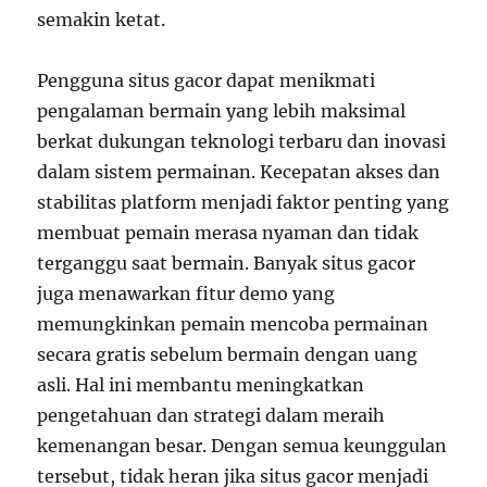
semakin ketat.
Pengguna situs gacor dapat menikmati
pengalaman bermain yang lebih maksimal
berkat dukungan teknologi terbaru dan inovasi
dalam sistem permainan. Kecepatan akses dan
stabilitas platform menjadi faktor penting yang
membuat pemain merasa nyaman dan tidak
terganggu saat bermain. Banyak situs gacor
juga menawarkan fitur demo yang
memungkinkan pemain mencoba permainan
secara gratis sebelum bermain dengan uang
asli. Hal ini membantu meningkatkan
pengetahuan dan strategi dalam meraih
kemenangan besar. Dengan semua keunggulan
tersebut, tidak heran jika situs gacor menjadi