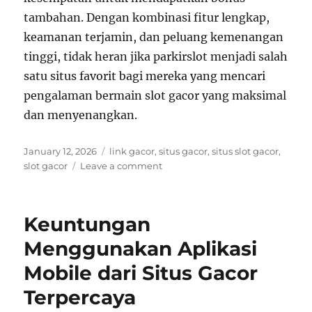
tambahan. Dengan kombinasi fitur lengkap,
keamanan terjamin, dan peluang kemenangan
tinggi, tidak heran jika parkirslot menjadi salah
satu situs favorit bagi mereka yang mencari
pengalaman bermain slot gacor yang maksimal
dan menyenangkan.
Posted
Tags
January 12, 2026
link gacor
,
situs gacor
,
situs slot gacor
,
on
on
slot gacor
Leave a comment
Slot
Gacor
yang
Keuntungan
Mudah
Dimainkan
Menggunakan Aplikasi
dan
Mobile dari Situs Gacor
Menghasilkan
Terpercaya