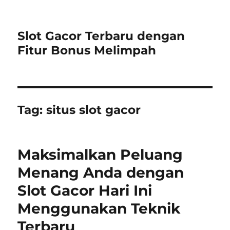
Slot Gacor Terbaru dengan
Fitur Bonus Melimpah
Tag:
situs slot gacor
Maksimalkan Peluang
Menang Anda dengan
Slot Gacor Hari Ini
Menggunakan Teknik
Terbaru