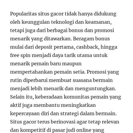
Popularitas situs gacor tidak hanya didukung
oleh keunggulan teknologi dan keamanan,
tetapi juga dari berbagai bonus dan promosi
menarik yang ditawarkan. Beragam bonus
mulai dari deposit pertama, cashback, hingga
free spin menjadi daya tarik utama untuk
menarik pemain baru maupun
mempertahankan pemain setia. Promosi yang
rutin diperbarui membuat suasana bermain
menjadi lebih menarik dan menguntungkan.
Selain itu, keberadaan komunitas pemain yang
aktif juga membantu meningkatkan
kepercayaan diri dan strategi dalam bermain.
Situs gacor terus berinovasi agar tetap relevan
dan kompetitif di pasar judi online yang