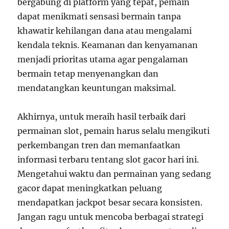
bergabung di platform yang tepat, pemain
dapat menikmati sensasi bermain tanpa
khawatir kehilangan dana atau mengalami
kendala teknis. Keamanan dan kenyamanan
menjadi prioritas utama agar pengalaman
bermain tetap menyenangkan dan
mendatangkan keuntungan maksimal.
Akhirnya, untuk meraih hasil terbaik dari
permainan slot, pemain harus selalu mengikuti
perkembangan tren dan memanfaatkan
informasi terbaru tentang slot gacor hari ini.
Mengetahui waktu dan permainan yang sedang
gacor dapat meningkatkan peluang
mendapatkan jackpot besar secara konsisten.
Jangan ragu untuk mencoba berbagai strategi