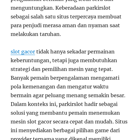
menguntungkan. Keberadaan parkirslot
sebagai salah satu situs terpercaya membuat
para penjudi merasa aman dan nyaman saat
melakukan taruhan.
slot gacor
tidak hanya sekadar permainan
keberuntungan, tetapi juga membutuhkan
strategi dan pemilihan mesin yang tepat.
Banyak pemain berpengalaman mengamati
pola kemenangan dan mengatur waktu
bermain agar peluang menang semakin besar.
Dalam konteks ini, parkirslot hadir sebagai
solusi yang membantu pemain menemukan
mesin slot gacor secara cepat dan mudah. Situs
ini menyediakan berbagai pilihan game dari
provider ternama yang dikenal memiliki