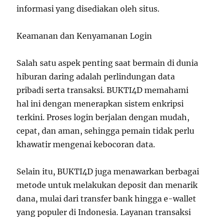
informasi yang disediakan oleh situs.
Keamanan dan Kenyamanan Login
Salah satu aspek penting saat bermain di dunia
hiburan daring adalah perlindungan data
pribadi serta transaksi. BUKTI4D memahami
hal ini dengan menerapkan sistem enkripsi
terkini. Proses login berjalan dengan mudah,
cepat, dan aman, sehingga pemain tidak perlu
khawatir mengenai kebocoran data.
Selain itu, BUKTI4D juga menawarkan berbagai
metode untuk melakukan deposit dan menarik
dana, mulai dari transfer bank hingga e-wallet
yang populer di Indonesia. Layanan transaksi