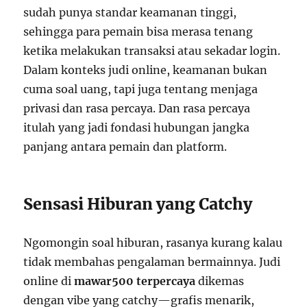
sudah punya standar keamanan tinggi,
sehingga para pemain bisa merasa tenang
ketika melakukan transaksi atau sekadar login.
Dalam konteks judi online, keamanan bukan
cuma soal uang, tapi juga tentang menjaga
privasi dan rasa percaya. Dan rasa percaya
itulah yang jadi fondasi hubungan jangka
panjang antara pemain dan platform.
Sensasi Hiburan yang Catchy
Ngomongin soal hiburan, rasanya kurang kalau
tidak membahas pengalaman bermainnya. Judi
online di
mawar500 terpercaya
dikemas
dengan vibe yang catchy—grafis menarik,