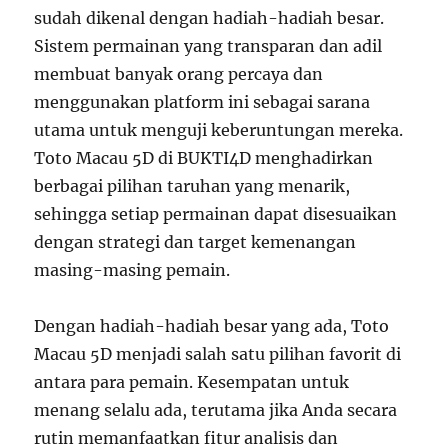
sudah dikenal dengan hadiah-hadiah besar.
Sistem permainan yang transparan dan adil
membuat banyak orang percaya dan
menggunakan platform ini sebagai sarana
utama untuk menguji keberuntungan mereka.
Toto Macau 5D di BUKTI4D menghadirkan
berbagai pilihan taruhan yang menarik,
sehingga setiap permainan dapat disesuaikan
dengan strategi dan target kemenangan
masing-masing pemain.
Dengan hadiah-hadiah besar yang ada, Toto
Macau 5D menjadi salah satu pilihan favorit di
antara para pemain. Kesempatan untuk
menang selalu ada, terutama jika Anda secara
rutin memanfaatkan fitur analisis dan