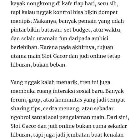
kayak nongkrong di kafe tiap hari, seru sih,
tapi kalau nggak kontrol bisa bikin dompet
menipis. Makanya, banyak pemain yang udah
pintar bikin batasan: set budget, atur waktu,
dan selalu utamain fun daripada ambisi
berlebihan. Karena pada akhirnya, tujuan
utama main Slot Gacor dan judi online tetap
hiburan, bukan beban.
Yang nggak kalah menarik, tren ini juga
membuka ruang interaksi sosial baru. Banyak
forum, grup, atau komunitas yang jadi tempat
sharing tips, cerita menang, atau sekadar
ngobrol santai soal pengalaman main. Dari sini,
Slot Gacor dan judi online bukan cuma sekadar
hiburan, tapi juga jadi jembatan buat kenalan