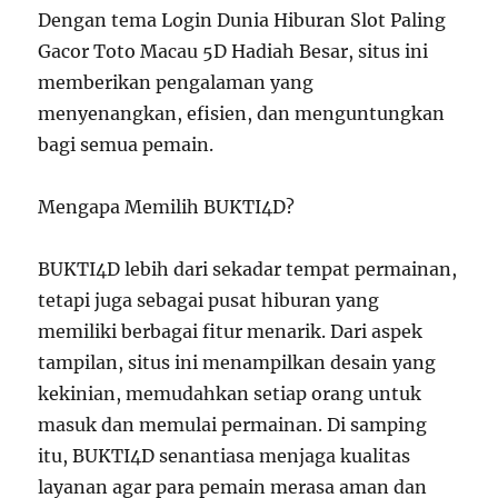
Dengan tema Login Dunia Hiburan Slot Paling
Gacor Toto Macau 5D Hadiah Besar, situs ini
memberikan pengalaman yang
menyenangkan, efisien, dan menguntungkan
bagi semua pemain.
Mengapa Memilih BUKTI4D?
BUKTI4D lebih dari sekadar tempat permainan,
tetapi juga sebagai pusat hiburan yang
memiliki berbagai fitur menarik. Dari aspek
tampilan, situs ini menampilkan desain yang
kekinian, memudahkan setiap orang untuk
masuk dan memulai permainan. Di samping
itu, BUKTI4D senantiasa menjaga kualitas
layanan agar para pemain merasa aman dan