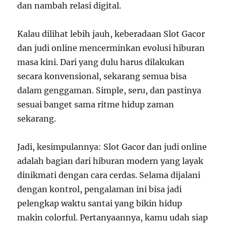
dan nambah relasi digital.
Kalau dilihat lebih jauh, keberadaan Slot Gacor
dan judi online mencerminkan evolusi hiburan
masa kini. Dari yang dulu harus dilakukan
secara konvensional, sekarang semua bisa
dalam genggaman. Simple, seru, dan pastinya
sesuai banget sama ritme hidup zaman
sekarang.
Jadi, kesimpulannya: Slot Gacor dan judi online
adalah bagian dari hiburan modern yang layak
dinikmati dengan cara cerdas. Selama dijalani
dengan kontrol, pengalaman ini bisa jadi
pelengkap waktu santai yang bikin hidup
makin colorful. Pertanyaannya, kamu udah siap