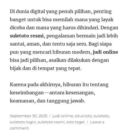
Di dunia digital yang penuh pilihan, penting
banget untuk bisa memilah mana yang layak
dicoba dan mana yang harus dihindari. Dengan
suletoto resmi
, pengalaman bermain jadi lebih
santai, aman, dan tentu saja seru. Bagi siapa
pun yang mencari hiburan modern,
judi online
bisa jadi pilihan, asalkan dilakukan dengan
bijak dan di tempat yang tepat.
Karena pada akhirnya, hiburan itu tentang
keseimbangan—antara kesenangan,
keamanan, dan tanggung jawab.
Posted
Tags
September 30, 2025
judi online
,
situs toto
,
suletoto
,
on
suletoto login
,
suletoto resmi
,
toto togel
Leave a
on
comment