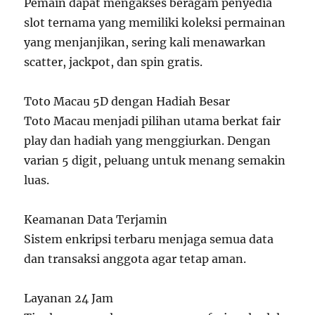
Pemain dapat mengakses beragam penyedia
slot ternama yang memiliki koleksi permainan
yang menjanjikan, sering kali menawarkan
scatter, jackpot, dan spin gratis.
Toto Macau 5D dengan Hadiah Besar
Toto Macau menjadi pilihan utama berkat fair
play dan hadiah yang menggiurkan. Dengan
varian 5 digit, peluang untuk menang semakin
luas.
Keamanan Data Terjamin
Sistem enkripsi terbaru menjaga semua data
dan transaksi anggota agar tetap aman.
Layanan 24 Jam