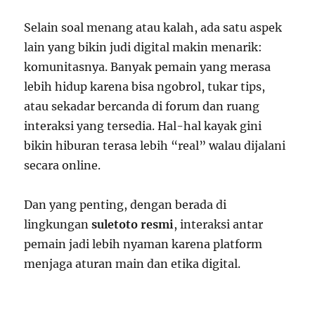
Selain soal menang atau kalah, ada satu aspek
lain yang bikin judi digital makin menarik:
komunitasnya. Banyak pemain yang merasa
lebih hidup karena bisa ngobrol, tukar tips,
atau sekadar bercanda di forum dan ruang
interaksi yang tersedia. Hal-hal kayak gini
bikin hiburan terasa lebih “real” walau dijalani
secara online.
Dan yang penting, dengan berada di
lingkungan
suletoto resmi
, interaksi antar
pemain jadi lebih nyaman karena platform
menjaga aturan main dan etika digital.