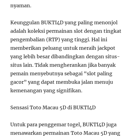
nyaman.
Keunggulan BUKTI4D yang paling menonjol
adalah koleksi permainan slot dengan tingkat
pengembalian (RTP) yang tinggi. Hal ini
memberikan peluang untuk meraih jackpot
yang lebih besar dibandingkan dengan situs-
situs lain. Tidak mengherankan jika banyak
pemain menyebutnya sebagai “slot paling
gacor” yang dapat membuka jalan menuju
kemenangan yang signifikan.
Sensasi Toto Macau 5D di BUKTI4D
Untuk para penggemar togel, BUKTI4D juga
menawarkan permainan Toto Macau 5D yang