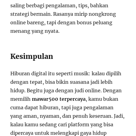
saling berbagi pengalaman, tips, bahkan
strategi bermain. Rasanya mirip nongkrong
online bareng, tapi dengan bonus peluang
menang yang nyata.
Kesimpulan
Hiburan digital itu seperti musik: kalau dipilih
dengan tepat, bisa bikin suasana jadi lebih
hidup. Begitu juga dengan judi online. Dengan
memilih
mawar500 terpercaya
, kamu bukan
cuma dapat hiburan, tapi juga pengalaman
yang aman, nyaman, dan penuh keseruan. Jadi,
kalau kamu sedang cari platform yang bisa
dipercaya untuk melengkapi gaya hidup