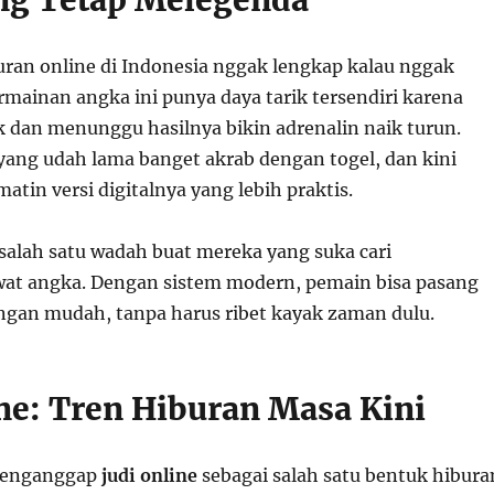
ng Tetap Melegenda
an online di Indonesia nggak lengkap kalau nggak
ermainan angka ini punya daya tarik tersendiri karena
 dan menunggu hasilnya bikin adrenalin naik turun.
ang udah lama banget akrab dengan togel, dan kini
atin versi digitalnya yang lebih praktis.
 salah satu wadah buat mereka yang suka cari
at angka. Dengan sistem modern, pemain bisa pasang
engan mudah, tanpa harus ribet kayak zaman dulu.
ine: Tren Hiburan Masa Kini
menganggap
judi online
sebagai salah satu bentuk hibura