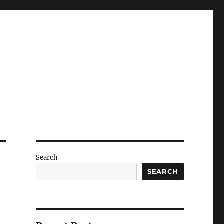
Search
SEARCH