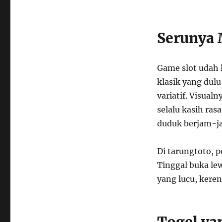
Serunya M
Game slot udah 
klasik yang dulu
variatif. Visual
selalu kasih ra
duduk berjam-ja
Di tarungtoto, 
Tinggal buka le
yang lucu, keren