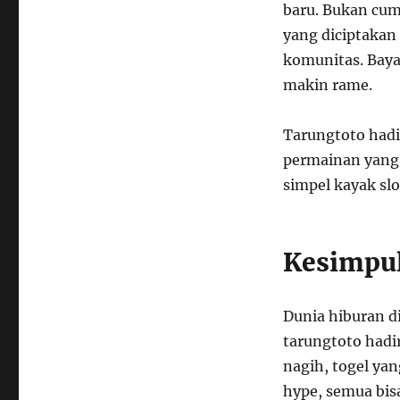
baru. Bukan cum
yang diciptakan
komunitas. Bayan
makin rame.
Tarungtoto hadi
permainan yang l
simpel kayak slo
Kesimpu
Dunia hiburan d
tarungtoto hadir
nagih, togel yan
hype, semua bisa