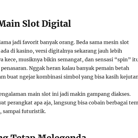
ain Slot Digital
lama jadi favorit banyak orang. Beda sama mesin slot
 ada di kasino, versi digitalnya sekarang jauh lebih
nya kece, musiknya bikin semangat, dan sensasi “spin” it
sa penasaran. Nggak heran kalau banyak pemain betah
m buat ngejar kombinasi simbol yang bisa kasih kejutan
pengalaman main slot ini jadi makin gampang diakses.
wat perangkat apa aja, langsung bisa cobain berbagai te
, sampai futuristik.