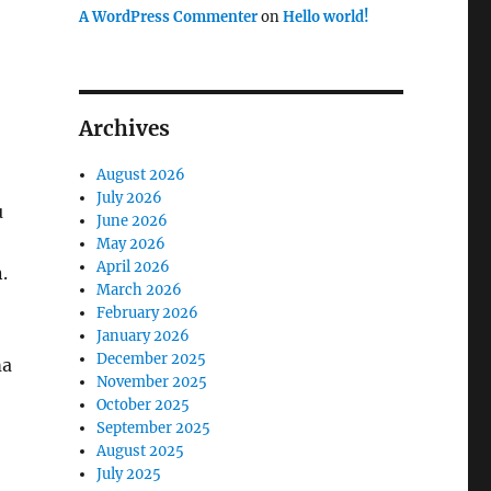
A WordPress Commenter
on
Hello world!
Archives
August 2026
July 2026
u
June 2026
May 2026
April 2026
.
March 2026
February 2026
January 2026
December 2025
ma
November 2025
October 2025
September 2025
August 2025
July 2025