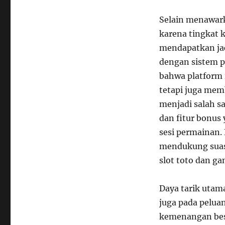
Batas
Selain menawark
karena tingkat 
mendapatkan ja
dengan sistem 
bahwa platform 
tetapi juga mem
menjadi salah s
dan fitur bonus
sesi permainan.
mendukung suas
slot toto dan ga
Daya tarik utama
juga pada pelu
kemenangan besa