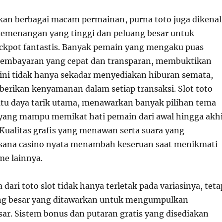
an berbagai macam permainan, purna toto juga dikenal
kemenangan yang tinggi dan peluang besar untuk
ckpot fantastis. Banyak pemain yang mengaku puas
pembayaran yang cepat dan transparan, membuktikan
ini tidak hanya sekadar menyediakan hiburan semata,
berikan kenyamanan dalam setiap transaksi. Slot toto
atu daya tarik utama, menawarkan banyak pilihan tema
 yang mampu memikat hati pemain dari awal hingga akh
 Kualitas grafis yang menawan serta suara yang
ana casino nyata menambah keseruan saat menikmati
me lainnya.
 dari toto slot tidak hanya terletak pada variasinya, teta
ang besar yang ditawarkan untuk mengumpulkan
r. Sistem bonus dan putaran gratis yang disediakan