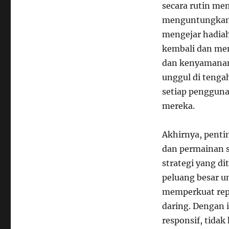
secara rutin me
menguntungkan. 
mengejar hadia
kembali dan me
dan kenyamanan
unggul di tenga
setiap pengguna
mereka.
Akhirnya, pentin
dan permainan s
strategi yang d
peluang besar u
memperkuat repu
daring. Dengan 
responsif, tidak