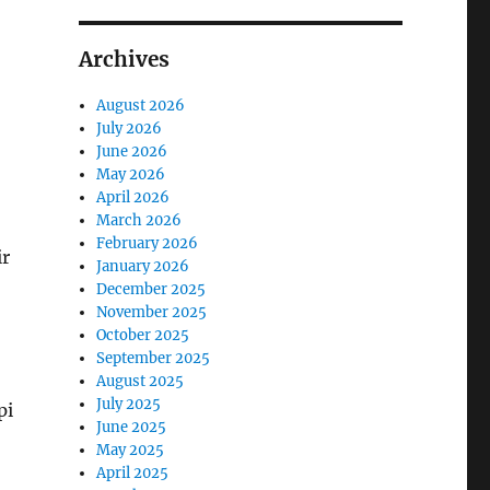
Archives
August 2026
July 2026
June 2026
May 2026
April 2026
March 2026
February 2026
ir
January 2026
December 2025
November 2025
October 2025
September 2025
August 2025
July 2025
pi
June 2025
May 2025
April 2025