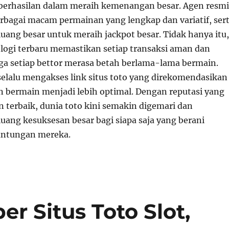
berhasilan dalam meraih kemenangan besar. Agen resmi
bagai macam permainan yang lengkap dan variatif, ser
ang besar untuk meraih jackpot besar. Tidak hanya itu,
ogi terbaru memastikan setiap transaksi aman dan
a setiap bettor merasa betah berlama-lama bermain.
selalu mengakses link situs toto yang direkomendasikan
 bermain menjadi lebih optimal. Dengan reputasi yang
n terbaik, dunia toto kini semakin digemari dan
ang kesuksesan besar bagi siapa saja yang berani
ntungan mereka.
r Situs Toto Slot,