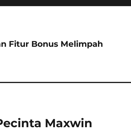
an Fitur Bonus Melimpah
 Pecinta Maxwin