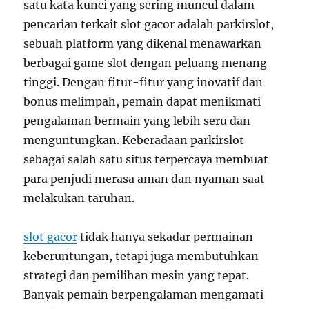
satu kata kunci yang sering muncul dalam
pencarian terkait slot gacor adalah parkirslot,
sebuah platform yang dikenal menawarkan
berbagai game slot dengan peluang menang
tinggi. Dengan fitur-fitur yang inovatif dan
bonus melimpah, pemain dapat menikmati
pengalaman bermain yang lebih seru dan
menguntungkan. Keberadaan parkirslot
sebagai salah satu situs terpercaya membuat
para penjudi merasa aman dan nyaman saat
melakukan taruhan.
slot gacor
tidak hanya sekadar permainan
keberuntungan, tetapi juga membutuhkan
strategi dan pemilihan mesin yang tepat.
Banyak pemain berpengalaman mengamati