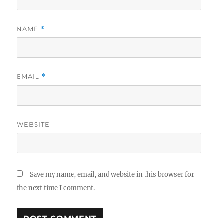
NAME
*
EMAIL
*
WEBSITE
Save my name, email, and website in this browser for
the next time I comment.