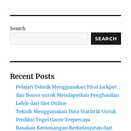
Search
SEARCH
Recent Posts
Pelajari Teknik Menggunakan Fitur Jackpot
dan Bonus untuk Mendapatkan Penghasilan
Lebih dari Slot Online
Teknik Menggunakan Data Statistik Untuk
Prediksi Togel Gacor Terpercaya
Rasakan Kemenangan Berkelanjutan dari