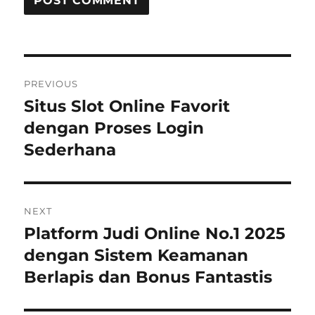
Post
PREVIOUS
navigation
Situs Slot Online Favorit
Previous
post:
dengan Proses Login
Sederhana
NEXT
Platform Judi Online No.1 2025
Next
post:
dengan Sistem Keamanan
Berlapis dan Bonus Fantastis