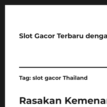
Slot Gacor Terbaru deng
Tag:
slot gacor Thailand
Rasakan Kemenan