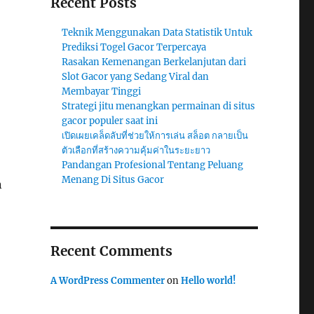
Recent Posts
Teknik Menggunakan Data Statistik Untuk
Prediksi Togel Gacor Terpercaya
Rasakan Kemenangan Berkelanjutan dari
Slot Gacor yang Sedang Viral dan
Membayar Tinggi
Strategi jitu menangkan permainan di situs
gacor populer saat ini
เปิดเผยเคล็ดลับที่ช่วยให้การเล่น สล็อต กลายเป็น
ตัวเลือกที่สร้างความคุ้มค่าในระยะยาว
Pandangan Profesional Tentang Peluang
Menang Di Situs Gacor
n
Recent Comments
A WordPress Commenter
on
Hello world!