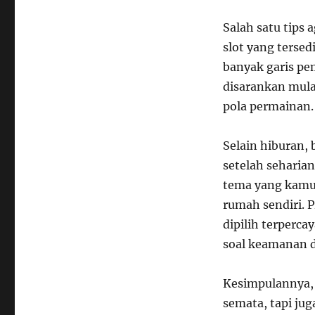
Salah satu tips
slot yang terse
banyak garis pe
disarankan mula
pola permainan.
Selain hiburan, 
setelah seharian
tema yang kamu 
rumah sendiri. P
dipilih terperc
soal keamanan d
Kesimpulannya, 
semata, tapi jug