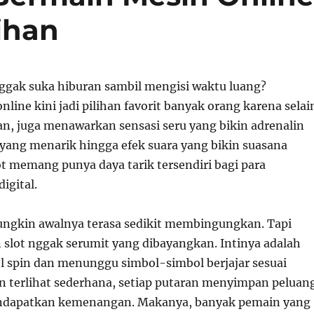
ihan
nggak suka hiburan sambil mengisi waktu luang?
nline kini jadi pilihan favorit banyak orang karena selai
, juga menawarkan sensasi seru yang bikin adrenalin
s yang menarik hingga efek suara yang bikin suasana
ot memang punya daya tarik tersendiri bagi para
igital.
ngkin awalnya terasa sedikit membingungkan. Tapi
 slot nggak serumit yang dibayangkan. Intinya adalah
spin dan menunggu simbol-simbol berjajar sesuai
n terlihat sederhana, setiap putaran menyimpan peluan
ndapatkan kemenangan. Makanya, banyak pemain yang