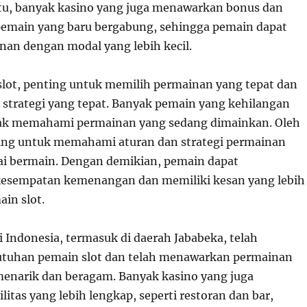
 itu, banyak kasino yang juga menawarkan bonus dan
emain yang baru bergabung, sehingga pemain dapat
an dengan modal yang lebih kecil.
lot, penting untuk memilih permainan yang tepat dan
strategi yang tepat. Banyak pemain yang kehilangan
dak memahami permainan yang sedang dimainkan. Oleh
ting untuk memahami aturan dan strategi permainan
i bermain. Dengan demikian, pemain dapat
esempatan kemenangan dan memiliki kesan yang lebih
in slot.
 Indonesia, termasuk di daerah Jababeka, telah
uhan pemain slot dan telah menawarkan permainan
 menarik dan beragam. Banyak kasino yang juga
itas yang lebih lengkap, seperti restoran dan bar,