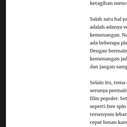
Serunya
ketagihan menco
Sensasi
Bermain
Mesin
Salah satu hal 
Online
adalah adanya v
yang
kemenangan. Nah
Bikin
Ketagihan
ada beberapa p
Dengan bermain 
kemenangan jadi 
dan jangan samp
Selain itu, tem
serunya permain
film populer. S
seperti free spi
tersenyum lebar
cepat bosan kare