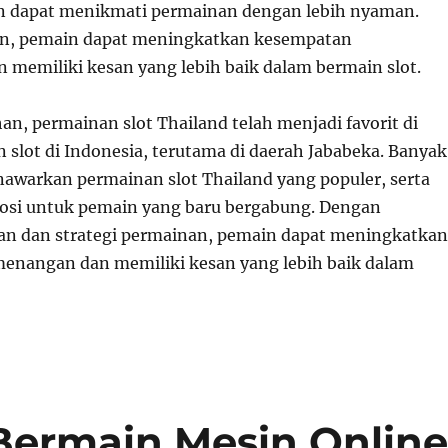
n dapat menikmati permainan dengan lebih nyaman.
n, pemain dapat meningkatkan kesempatan
memiliki kesan yang lebih baik dalam bermain slot.
an, permainan slot Thailand telah menjadi favorit di
 slot di Indonesia, terutama di daerah Jababeka. Banyak
awarkan permainan slot Thailand yang populer, serta
osi untuk pemain yang baru bergabung. Dengan
n dan strategi permainan, pemain dapat meningkatkan
enangan dan memiliki kesan yang lebih baik dalam
Bermain Mesin Onlin