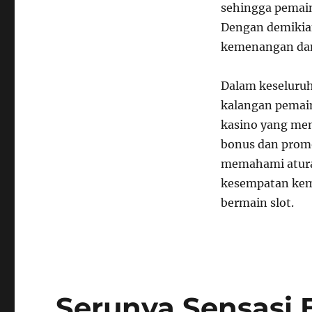
sehingga pemai
Dengan demikia
kemenangan dan 
Dalam keseluruh
kalangan pemain
kasino yang men
bonus dan prom
memahami atura
kesempatan kem
bermain slot.
Serunya Sensasi 