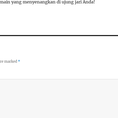
main yang menyenangkan di ujung jari Anda!
 are marked
*