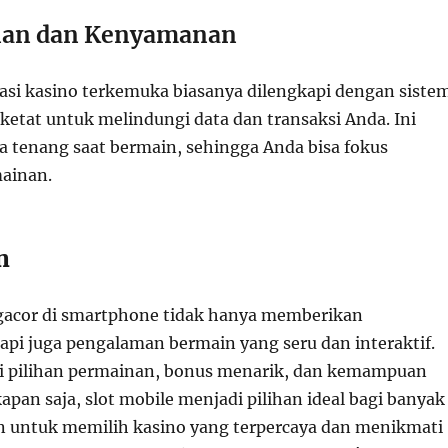
an dan Kenyamanan
kasi kasino terkemuka biasanya dilengkapi dengan siste
etat untuk melindungi data dan transaksi Anda. Ini
 tenang saat bermain, sehingga Anda bisa fokus
ainan.
n
gacor di smartphone tidak hanya memberikan
pi juga pengalaman bermain yang seru dan interaktif.
i pilihan permainan, bonus menarik, dan kemampuan
pan saja, slot mobile menjadi pilihan ideal bagi banyak
n untuk memilih kasino yang terpercaya dan menikmati