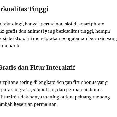
erkualitas Tinggi
 teknologi, banyak permainan slot di smartphone
i grafis dan animasi yang berkualitas tinggi, hampir
ersi desktop. Ini menciptakan pengalaman bermain yang
n menarik.
ratis dan Fitur Interaktif
martphone sering dilengkapi dengan fitur bonus yang
 putaran gratis, simbol liar, dan permainan bonus
ur-fitur ini tidak hanya meningkatkan peluang menang
nambah keseruan permainan.