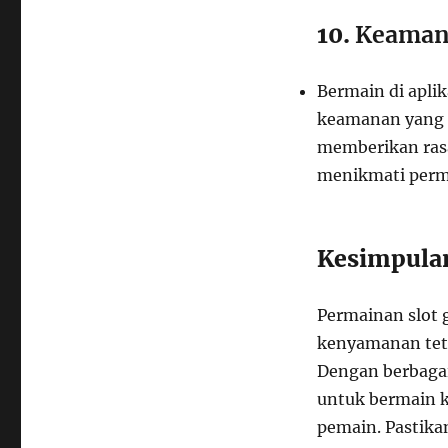
10.
Keaman
Bermain di apli
keamanan yang k
memberikan rasa
menikmati perm
Kesimpula
Permainan slot 
kenyamanan teta
Dengan berbaga
untuk bermain ka
pemain. Pastika