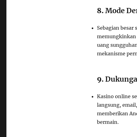
8.
Mode D
Sebagian besar 
memungkinkan 
uang sungguhan
mekanisme perm
9.
Dukunga
Kasino online s
langsung, email,
memberikan And
bermain.