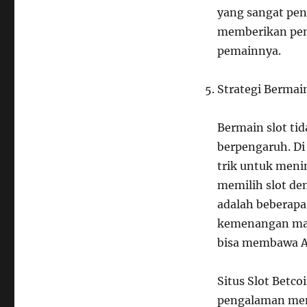
yang sangat pen
memberikan pen
pemainnya.
Strategi Berma
Bermain slot ti
berpengaruh. Di 
trik untuk men
memilih slot de
adalah beberap
kemenangan mak
bisa membawa A
Situs Slot Betc
pengalaman men