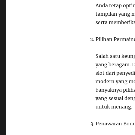
Anda tetap opti
tampilan yang m
serta memberik
Pilihan Permain
Salah satu keun
yang beragam. D
slot dari penyedi
modern yang mem
banyaknya pili
yang sesuai den
untuk menang.
Penawaran Bonu