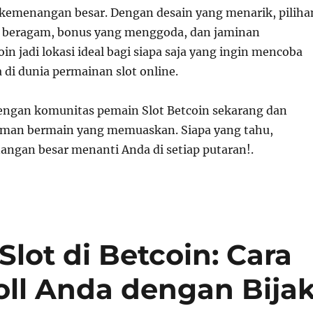
kemenangan besar. Dengan desain yang menarik, piliha
 beragam, bonus yang menggoda, dan jaminan
n jadi lokasi ideal bagi siapa saja yang ingin mencoba
di dunia permainan slot online.
engan komunitas pemain Slot Betcoin sekarang dan
aman bermain yang memuaskan. Siapa yang tahu,
gan besar menanti Anda di setiap putaran!.
Slot di Betcoin: Cara
ll Anda dengan Bija