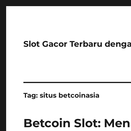
Slot Gacor Terbaru deng
Tag:
situs betcoinasia
Betcoin Slot: M