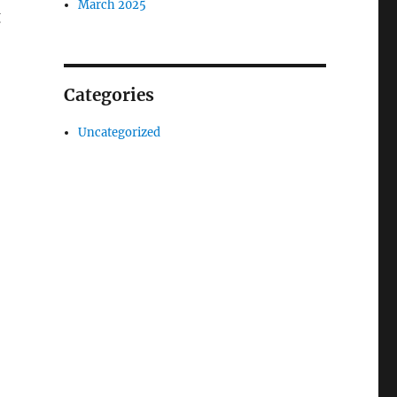
March 2025
g
Categories
Uncategorized