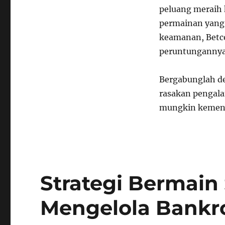
peluang meraih 
permainan yang
keamanan, Betcoi
peruntungannya 
Bergabunglah d
rasakan pengal
mungkin kemenan
Strategi Bermain 
Mengelola Bankro