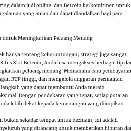
ting dalam judi online, dan Betcoin berkomitmen untuk
galaman yang aman dan dapat diandalkan bagi para
in untuk Meningkatkan Peluang Menang
dak hanya tentang keberuntungan; strategi juga sangat
Situs Slot Betcoin, Anda bisa mengakses berbagai tip da
ingkatkan peluang menang. Memahami cara pembayaran
ngan RTP tinggi, dan mengelola anggaran permainan
a langkah yang dapat membantu Anda meraih
simal. Dengan pendekatan yang tepat, setiap putaran
nda lebih dekat kepada kemenangan yang diimpikan.
oin bukan sekadar tempat untuk bermain; ini adalah
yeluruh yang dirancang untuk memberikan hiburan da