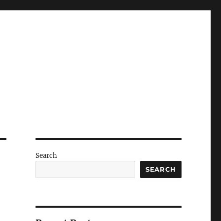
Search
SEARCH