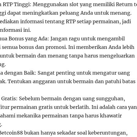
an RTP Tinggi: Menggunakan slot yang memiliki Return t
nggi dapat meningkatkan peluang Anda untuk menang.
diakan informasi tentang RTP setiap permainan, jadi
nformasi ini.
ua Bonus yang Ada: Jangan ragu untuk mengambil
 semua bonus dan promosi. Ini memberikan Anda lebih
 untuk bermain dan menang tanpa harus mengeluarkan
ng.
a dengan Baik: Sangat penting untuk mengatur uang
ak. Tentukan anggaran untuk bermain dan patuhi batas
a Gratis: Sebelum bermain dengan uang sungguhan,
tur permainan gratis untuk berlatih. Ini adalah cara ya
ahami mekanika permainan tanpa harus khawatir
.
 Betcoin88 bukan hanya sekadar soal keberuntungan,