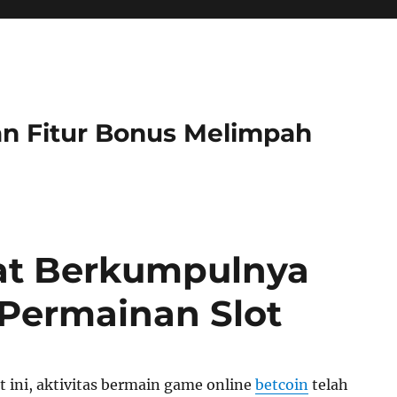
an Fitur Bonus Melimpah
at Berkumpulnya
 Permainan Slot
aat ini, aktivitas bermain game online
betcoin
telah