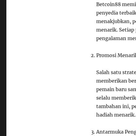
Betcoin88 memili
penyedia terbaik
menakjubkan, p
menarik. Setiap
pengalaman men
Promosi Menari
Salah satu stra
memberikan ber
pemain baru samp
selalu memberik
tambahan ini, 
hadiah menarik.
Antarmuka Pen