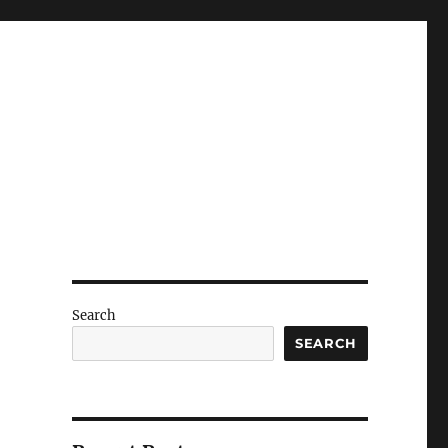
Search
SEARCH