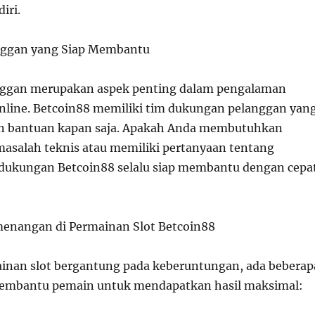
iri.
ggan yang Siap Membantu
nggan merupakan aspek penting dalam pengalaman
line. Betcoin88 memiliki tim dukungan pelanggan yan
n bantuan kapan saja. Apakah Anda membutuhkan
asalah teknis atau memiliki pertanyaan tentang
dukungan Betcoin88 selalu siap membantu dengan cepa
menangan di Permainan Slot Betcoin88
inan slot bergantung pada keberuntungan, ada beberap
 membantu pemain untuk mendapatkan hasil maksimal: