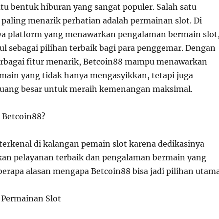
atu bentuk hiburan yang sangat populer. Salah satu
paling menarik perhatian adalah permainan slot. Di
ya platform yang menawarkan pengalaman bermain slot
l sebagai pilihan terbaik bagi para penggemar. Dengan
rbagai fitur menarik, Betcoin88 mampu menawarkan
ain yang tidak hanya mengasyikkan, tetapi juga
uang besar untuk meraih kemenangan maksimal.
 Betcoin88?
 terkenal di kalangan pemain slot karena dedikasinya
an pelayanan terbaik dan pengalaman bermain yang
berapa alasan mengapa Betcoin88 bisa jadi pilihan utam
 Permainan Slot