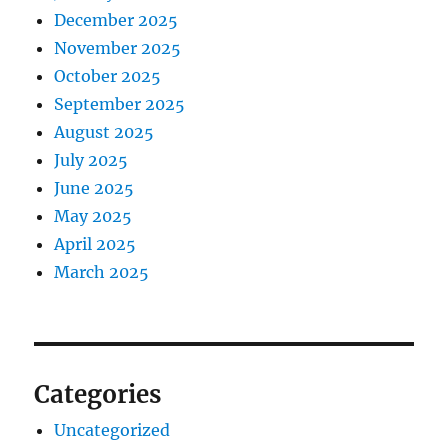
December 2025
November 2025
October 2025
September 2025
August 2025
July 2025
June 2025
May 2025
April 2025
March 2025
Categories
Uncategorized