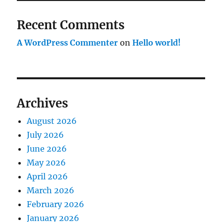
Recent Comments
A WordPress Commenter
on
Hello world!
Archives
August 2026
July 2026
June 2026
May 2026
April 2026
March 2026
February 2026
January 2026