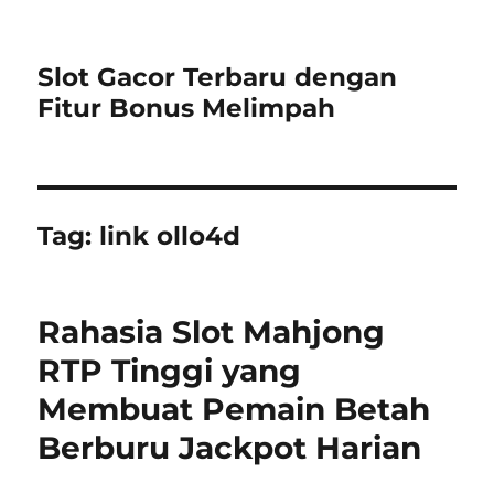
Slot Gacor Terbaru dengan
Fitur Bonus Melimpah
Tag:
link ollo4d
Rahasia Slot Mahjong
RTP Tinggi yang
Membuat Pemain Betah
Berburu Jackpot Harian