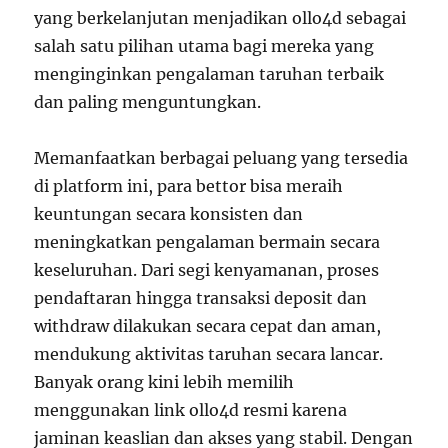
yang berkelanjutan menjadikan ollo4d sebagai
salah satu pilihan utama bagi mereka yang
menginginkan pengalaman taruhan terbaik
dan paling menguntungkan.
Memanfaatkan berbagai peluang yang tersedia
di platform ini, para bettor bisa meraih
keuntungan secara konsisten dan
meningkatkan pengalaman bermain secara
keseluruhan. Dari segi kenyamanan, proses
pendaftaran hingga transaksi deposit dan
withdraw dilakukan secara cepat dan aman,
mendukung aktivitas taruhan secara lancar.
Banyak orang kini lebih memilih
menggunakan link ollo4d resmi karena
jaminan keaslian dan akses yang stabil. Dengan