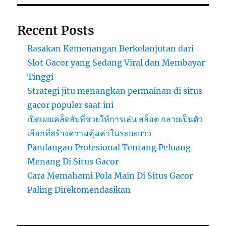
Jackpot
Harian
Recent Posts
Rasakan Kemenangan Berkelanjutan dari
Slot Gacor yang Sedang Viral dan Membayar
Tinggi
Strategi jitu menangkan permainan di situs
gacor populer saat ini
เปิดเผยเคล็ดลับที่ช่วยให้การเล่น สล็อต กลายเป็นตัว
เลือกที่สร้างความคุ้มค่าในระยะยาว
Pandangan Profesional Tentang Peluang
Menang Di Situs Gacor
Cara Memahami Pola Main Di Situs Gacor
Paling Direkomendasikan