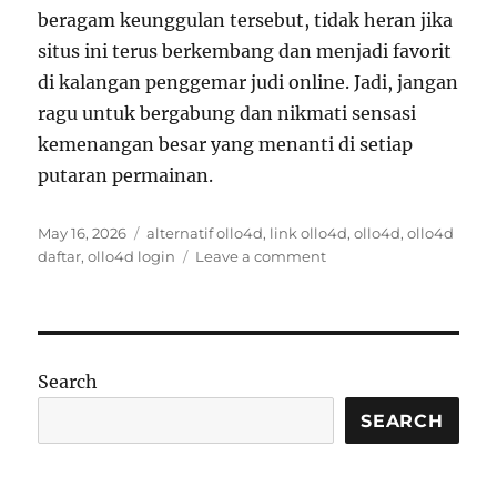
beragam keunggulan tersebut, tidak heran jika
situs ini terus berkembang dan menjadi favorit
di kalangan penggemar judi online. Jadi, jangan
ragu untuk bergabung dan nikmati sensasi
kemenangan besar yang menanti di setiap
putaran permainan.
Posted
Tags
May 16, 2026
alternatif ollo4d
,
link ollo4d
,
ollo4d
,
ollo4d
on
on
daftar
,
ollo4d login
Leave a comment
Rahasia
Slot
Mahjong
RTP
Tinggi
Search
yang
Membuat
SEARCH
Pemain
Betah
Berburu