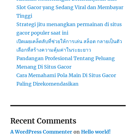
Slot Gacor yang Sedang Viral dan Membayar
Tinggi
Strategi jitu menangkan permainan di situs
gacor populer saat ini
เปิดเผยเคล็ดลับที่ช่วยให้การเล่น สล็อต กลายเป็นตัว
เลือกที่สร้างความคุ้มค่าในระยะยาว
Pandangan Profesional Tentang Peluang
Menang Di Situs Gacor
Cara Memahami Pola Main Di Situs Gacor
Paling Direkomendasikan
Recent Comments
A WordPress Commenter
on
Hello world!