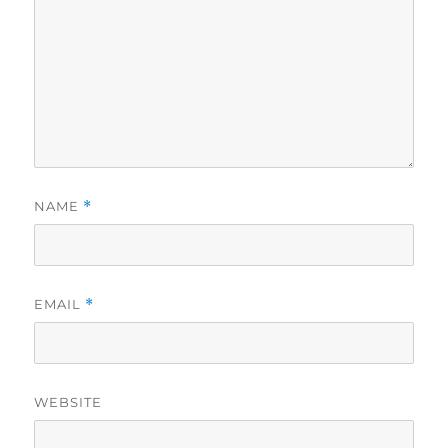
NAME
*
EMAIL
*
WEBSITE