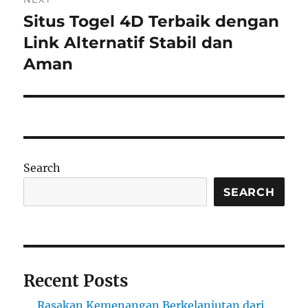
Situs Togel 4D Terbaik dengan
Next
post:
Link Alternatif Stabil dan
Aman
Search
SEARCH
Recent Posts
Rasakan Kemenangan Berkelanjutan dari