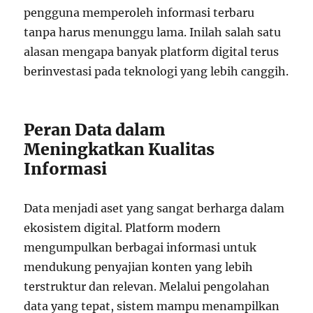
pengguna memperoleh informasi terbaru
tanpa harus menunggu lama. Inilah salah satu
alasan mengapa banyak platform digital terus
berinvestasi pada teknologi yang lebih canggih.
Peran Data dalam
Meningkatkan Kualitas
Informasi
Data menjadi aset yang sangat berharga dalam
ekosistem digital. Platform modern
mengumpulkan berbagai informasi untuk
mendukung penyajian konten yang lebih
terstruktur dan relevan. Melalui pengolahan
data yang tepat, sistem mampu menampilkan