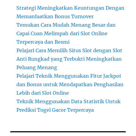
Strategi Meningkatkan Keuntungan Dengan
Memanfaatkan Bonus Turnover
Temukan Cara Mudah Menang Besar dan
Capai Cuan Melimpah dari Slot Online
Terpercaya dan Resmi
Pelajari Cara Memilih Situs Slot dengan Slot
Anti Rungkad yang Terbukti Meningkatkan
Peluang Menang
Pelajari Teknik Menggunakan Fitur Jackpot
dan Bonus untuk Mendapatkan Penghasilan
Lebih dari Slot Online
Teknik Menggunakan Data Statistik Untuk
Prediksi Togel Gacor Terpercaya