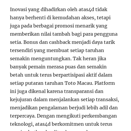
Inovasi yang dihadirkan oleh atas4d tidak
hanya berhenti di kemudahan akses, tetapi
juga pada berbagai promosi menarik yang
memberikan nilai tambah bagi para pengguna
setia. Bonus dan cashback menjadi daya tarik
tersendiri yang membuat setiap taruhan
semakin menguntungkan. Tak heran jika
banyak pemain merasa puas dan semakin
betah untuk terus berpartisipasi aktif dalam
setiap putaran taruhan Toto Macau. Platform
ini juga dikenal karena transparansi dan
kejujuran dalam menjalankan setiap transaksi,
menjadikan pengalaman berjudi lebih adil dan
terpercaya. Dengan mengikuti perkembangan
teknologi, atas4d berkomitmen untuk terus