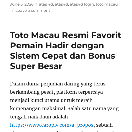
Posted
Tags
June 3, 2026
atas 4d
,
atas4d
,
atas4d login
,
toto macau
on
on
Leave a comment
Mengulas
Aspek
Teknologi,
Toto Macau Resmi Favorit
Data,
dan
Pemain Hadir dengan
Informasi
Sistem Cepat dan Bonus
dalam
Platform
Super Besar
Game
Togel
Masa
Dalam dunia perjudian daring yang terus
Kini
berkembang pesat, platform terpercaya
menjadi kunci utama untuk meraih
kemenangan maksimal. Salah satu nama yang
tengah naik daun adalah
https://www.caroplv.com/a-propos
, sebuah