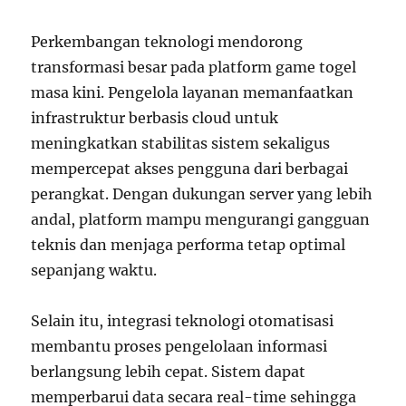
Perkembangan teknologi mendorong
transformasi besar pada platform game togel
masa kini. Pengelola layanan memanfaatkan
infrastruktur berbasis cloud untuk
meningkatkan stabilitas sistem sekaligus
mempercepat akses pengguna dari berbagai
perangkat. Dengan dukungan server yang lebih
andal, platform mampu mengurangi gangguan
teknis dan menjaga performa tetap optimal
sepanjang waktu.
Selain itu, integrasi teknologi otomatisasi
membantu proses pengelolaan informasi
berlangsung lebih cepat. Sistem dapat
memperbarui data secara real-time sehingga