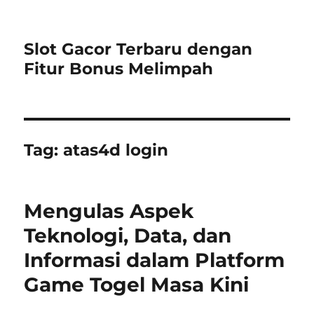
Slot Gacor Terbaru dengan
Fitur Bonus Melimpah
Tag:
atas4d login
Mengulas Aspek
Teknologi, Data, dan
Informasi dalam Platform
Game Togel Masa Kini