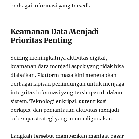
berbagai informasi yang tersedia.
Keamanan Data Menjadi
Prioritas Penting
Seiring meningkatnya aktivitas digital,
keamanan data menjadi aspek yang tidak bisa
diabaikan. Platform masa kini menerapkan
berbagai lapisan perlindungan untuk menjaga
integritas informasi yang tersimpan di dalam
sistem. Teknologi enkripsi, autentikasi
berlapis, dan pemantauan aktivitas menjadi
beberapa strategi yang umum digunakan.
Langkah tersebut memberikan manfaat besar