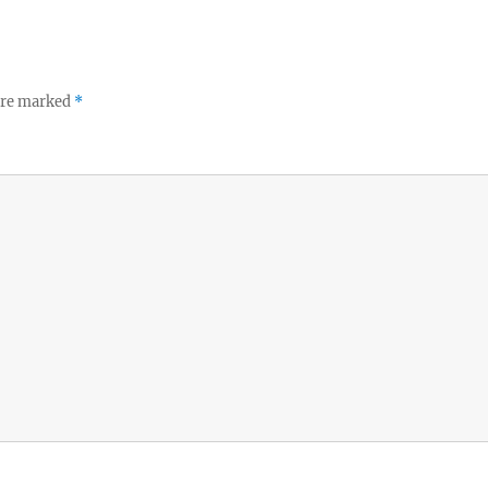
 are marked
*