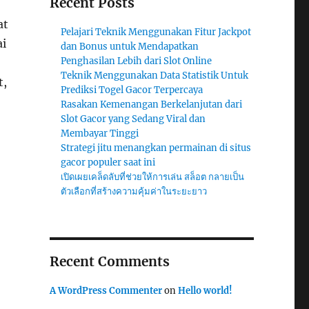
Recent Posts
at
Pelajari Teknik Menggunakan Fitur Jackpot
ai
dan Bonus untuk Mendapatkan
Penghasilan Lebih dari Slot Online
Teknik Menggunakan Data Statistik Untuk
t,
Prediksi Togel Gacor Terpercaya
Rasakan Kemenangan Berkelanjutan dari
Slot Gacor yang Sedang Viral dan
Membayar Tinggi
Strategi jitu menangkan permainan di situs
gacor populer saat ini
เปิดเผยเคล็ดลับที่ช่วยให้การเล่น สล็อต กลายเป็น
ตัวเลือกที่สร้างความคุ้มค่าในระยะยาว
Recent Comments
A WordPress Commenter
on
Hello world!