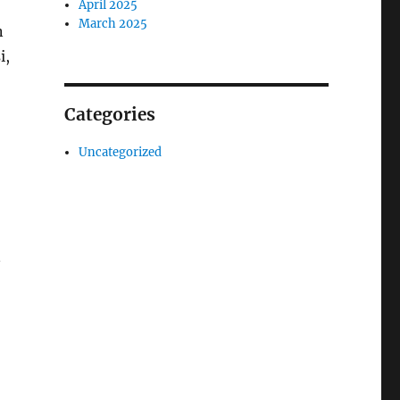
April 2025
March 2025
n
i,
Categories
Uncategorized
n