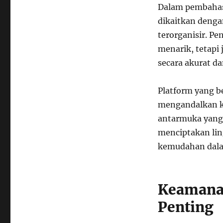
Dalam pembahasa
dikaitkan denga
terorganisir. P
menarik, tetap
secara akurat da
Platform yang b
mengandalkan ko
antarmuka yang 
menciptakan lin
kemudahan dalam
Keamanan
Penting