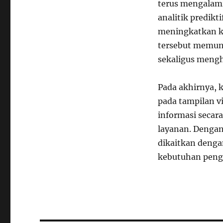
terus mengalami
analitik predikt
meningkatkan ku
tersebut memung
sekaligus mengh
Pada akhirnya, 
pada tampilan v
informasi secar
layanan. Dengan
dikaitkan denga
kebutuhan pengg