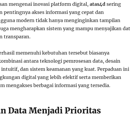
n mengenai inovasi platform digital,
atas4d
sering
n pentingnya akses informasi yang cepat dan
engguna modern tidak hanya menginginkan tampilan
i juga mengharapkan sistem yang mampu menyajikan da
n transparan.
erhasil memenuhi kebutuhan tersebut biasanya
mbinasi antara teknologi pemrosesan data, desain
intuitif, dan sistem keamanan yang kuat. Perpaduan ini
gkungan digital yang lebih efektif serta memberikan
 mengakses berbagai informasi yang tersedia.
 Data Menjadi Prioritas