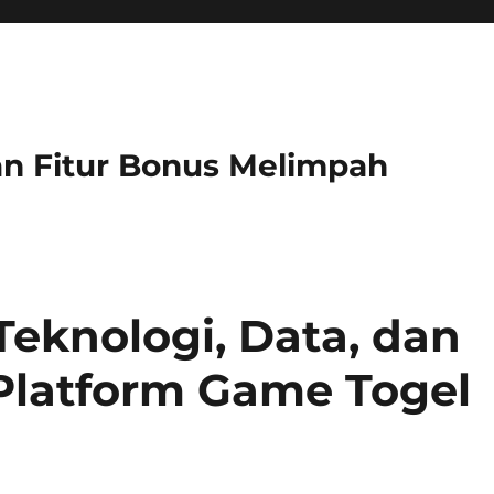
an Fitur Bonus Melimpah
eknologi, Data, dan
Platform Game Togel