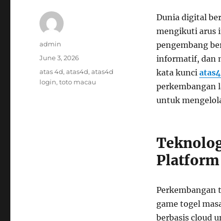
Dunia digital be
mengikuti arus i
Author
admin
pengembang ber
Posted
June 3, 2026
informatif, dan
on
Tags
atas 4d
,
atas4d
,
atas4d
kata kunci
atas
login
,
toto macau
perkembangan l
untuk mengelola
Teknolog
Platfor
Perkembangan t
game togel masa
berbasis cloud u