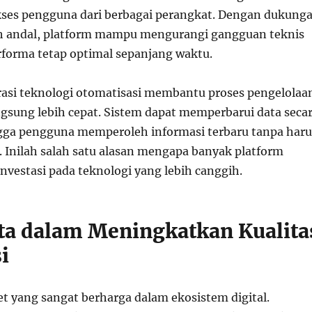
ses pengguna dari berbagai perangkat. Dengan dukung
ih andal, platform mampu mengurangi gangguan teknis
forma tetap optimal sepanjang waktu.
egrasi teknologi otomatisasi membantu proses pengelolaa
ngsung lebih cepat. Sistem dapat memperbarui data seca
gga pengguna memperoleh informasi terbaru tanpa haru
Inilah salah satu alasan mengapa banyak platform
rinvestasi pada teknologi yang lebih canggih.
ta dalam Meningkatkan Kualita
i
et yang sangat berharga dalam ekosistem digital.