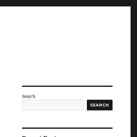
Search
SEARCH