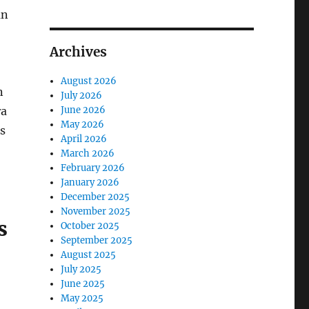
an
Archives
August 2026
n
July 2026
ra
June 2026
May 2026
s
April 2026
March 2026
February 2026
January 2026
December 2025
November 2025
s
October 2025
September 2025
August 2025
July 2025
June 2025
May 2025