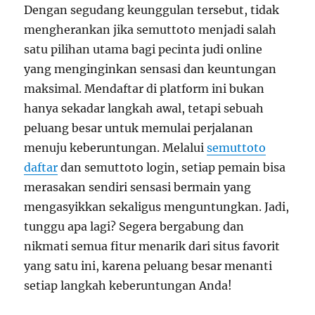
Dengan segudang keunggulan tersebut, tidak
mengherankan jika semuttoto menjadi salah
satu pilihan utama bagi pecinta judi online
yang menginginkan sensasi dan keuntungan
maksimal. Mendaftar di platform ini bukan
hanya sekadar langkah awal, tetapi sebuah
peluang besar untuk memulai perjalanan
menuju keberuntungan. Melalui
semuttoto
daftar
dan semuttoto login, setiap pemain bisa
merasakan sendiri sensasi bermain yang
mengasyikkan sekaligus menguntungkan. Jadi,
tunggu apa lagi? Segera bergabung dan
nikmati semua fitur menarik dari situs favorit
yang satu ini, karena peluang besar menanti
setiap langkah keberuntungan Anda!