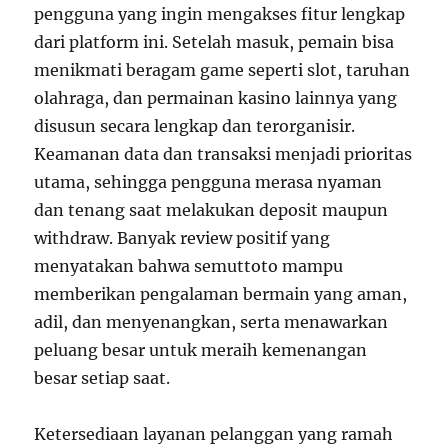
pengguna yang ingin mengakses fitur lengkap
dari platform ini. Setelah masuk, pemain bisa
menikmati beragam game seperti slot, taruhan
olahraga, dan permainan kasino lainnya yang
disusun secara lengkap dan terorganisir.
Keamanan data dan transaksi menjadi prioritas
utama, sehingga pengguna merasa nyaman
dan tenang saat melakukan deposit maupun
withdraw. Banyak review positif yang
menyatakan bahwa semuttoto mampu
memberikan pengalaman bermain yang aman,
adil, dan menyenangkan, serta menawarkan
peluang besar untuk meraih kemenangan
besar setiap saat.
Ketersediaan layanan pelanggan yang ramah