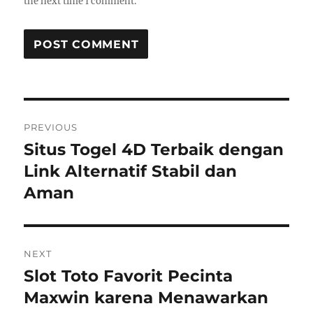
the next time I comment.
Post
PREVIOUS
navigation
Situs Togel 4D Terbaik dengan
Previous
post:
Link Alternatif Stabil dan
Aman
NEXT
Slot Toto Favorit Pecinta
Next
post:
Maxwin karena Menawarkan