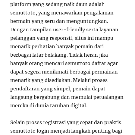
platform yang sedang naik daun adalah
semuttoto, yang menawarkan pengalaman
bermain yang seru dan menguntungkan.
Dengan tampilan user-friendly serta layanan
pelanggan yang responsif, situs ini mampu
menarik perhatian banyak pemain dari
berbagai latar belakang. Tidak heran jika
banyak orang mencari semuttoto daftar agar
dapat segera menikmati berbagai permainan
menarik yang disediakan. Melalui proses
pendaftaran yang simpel, pemain dapat
langsung bergabung dan memulai petualangan
mereka di dunia taruhan digital.
Selain proses registrasi yang cepat dan praktis,
semuttoto login menjadi langkah penting bagi