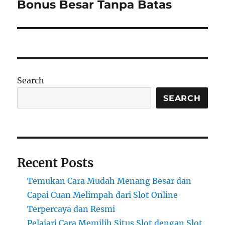
Bonus Besar Tanpa Batas
Search
SEARCH
Recent Posts
Temukan Cara Mudah Menang Besar dan
Capai Cuan Melimpah dari Slot Online
Terpercaya dan Resmi
Pelajari Cara Memilih Situs Slot dengan Slot