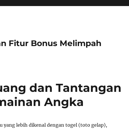
an Fitur Bonus Melimpah
luang dan Tantangan
mainan Angka
au yang lebih dikenal dengan togel (toto gelap),