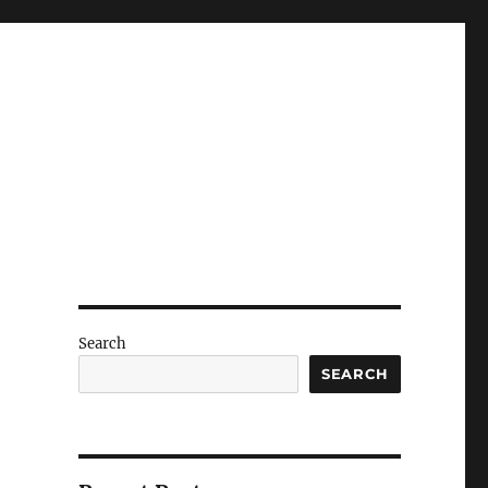
Search
SEARCH