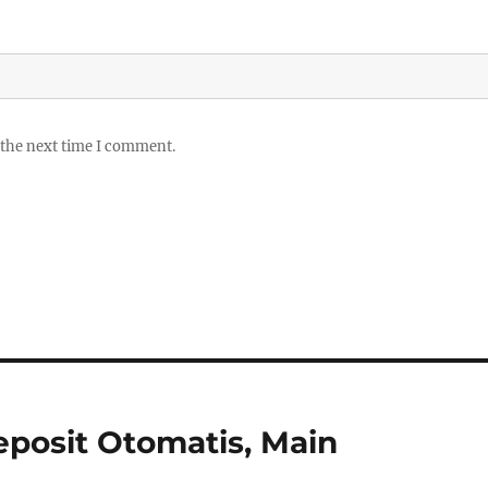
 the next time I comment.
eposit Otomatis, Main