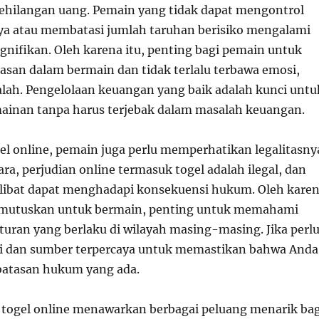
ehilangan uang. Pemain yang tidak dapat mengontrol
a atau membatasi jumlah taruhan berisiko mengalami
gnifikan. Oleh karena itu, penting bagi pemain untuk
san dalam bermain dan tidak terlalu terbawa emosi,
alah. Pengelolaan keuangan yang baik adalah kunci untu
inan tanpa harus terjebak dalam masalah keuangan.
el online, pemain juga perlu memperhatikan legalitasny
ra, perjudian online termasuk togel adalah ilegal, dan
libat dapat menghadapi konsekuensi hukum. Oleh kare
emutuskan untuk bermain, penting untuk memahami
uran yang berlaku di wilayah masing-masing. Jika perlu
si dan sumber terpercaya untuk memastikan bahwa Anda
batasan hukum yang ada.
togel online menawarkan berbagai peluang menarik bag