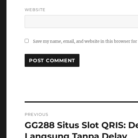
WEBSITE
Save my name, email, and website in this browser for
Post
PREVIOUS
navigation
GG288 Situs Slot QRIS: D
Previous
post:
Langsung Tanpa Delay