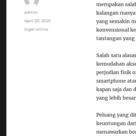
merupakan salah
Author
admin
kalangan masyar
Posted
April 20, 2025
yang semakin mu
on
Tags
togel online
konvensional ke
tantangan yang 
Salah satu alas
kemudahan akses
perjudian fisi
smartphone atau
kapan saja dan d
yang lebih besa
Peluang yang di
keuntungan dari 
menawarkan bon