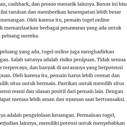
an, cashback, dan promo menarik lainnya. Bonus ini bis
lai taruhan dan memberikan kesempatan lebih besar
menangan. Oleh karena itu, pemain togel online
uk memanfaatkan berbagai penawaran yang ada untuk
peluang mereka.
 peluang yang ada, togel online juga menghadirkan
gan. Salah satunya adalah risiko penipuan. Tidak semua
ne terpercaya, dan banyak di antaranya yang berpotensi
uan. Oleh karena itu, pemain harus lebih cermat dan
ilih situs untuk bermain. Pastikan untuk memilih situs
sensi resmi dan ulasan positif dari pemain lain. Dengan
dapat merasa lebih aman dan nyaman saat bertransaksi.
ya adalah pengelolaan keuangan. Permainan togel,
perjudian lainnya, memiliki potensi untuk menyebabkan