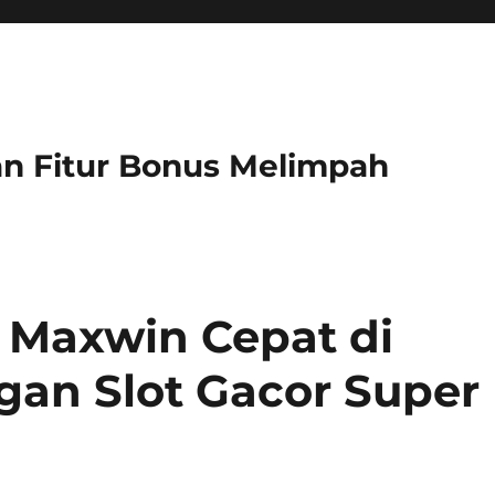
an Fitur Bonus Melimpah
 Maxwin Cepat di
ngan Slot Gacor Super