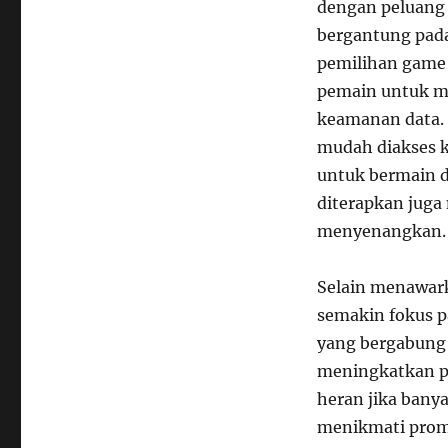
dengan peluang 
bergantung pada
pemilihan game 
pemain untuk me
keamanan data. S
mudah diakses 
untuk bermain d
diterapkan juga
menyenangkan.
Selain menawark
semakin fokus 
yang bergabung
meningkatkan p
heran jika banya
menikmati prom