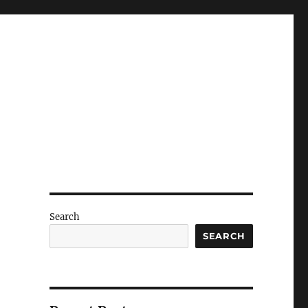
Search
SEARCH