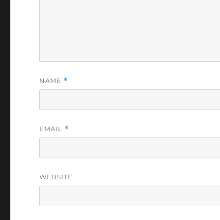
NAME
*
EMAIL
*
WEBSITE