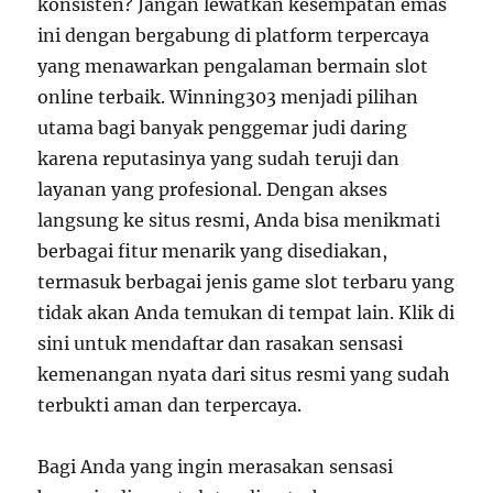
konsisten? Jangan lewatkan kesempatan emas
ini dengan bergabung di platform terpercaya
yang menawarkan pengalaman bermain slot
online terbaik. Winning303 menjadi pilihan
utama bagi banyak penggemar judi daring
karena reputasinya yang sudah teruji dan
layanan yang profesional. Dengan akses
langsung ke situs resmi, Anda bisa menikmati
berbagai fitur menarik yang disediakan,
termasuk berbagai jenis game slot terbaru yang
tidak akan Anda temukan di tempat lain. Klik di
sini untuk mendaftar dan rasakan sensasi
kemenangan nyata dari situs resmi yang sudah
terbukti aman dan terpercaya.
Bagi Anda yang ingin merasakan sensasi