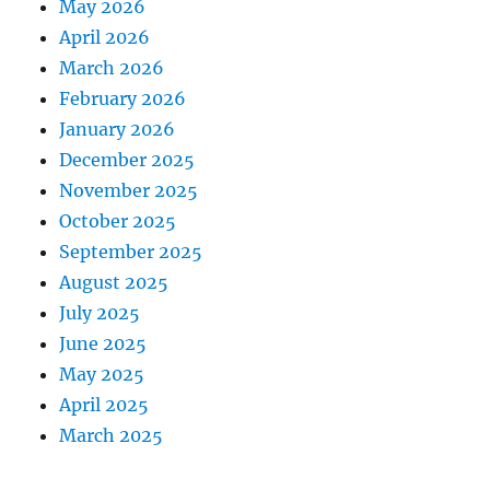
May 2026
April 2026
March 2026
February 2026
January 2026
December 2025
November 2025
October 2025
September 2025
August 2025
July 2025
June 2025
May 2025
April 2025
March 2025