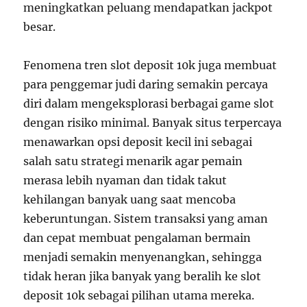
meningkatkan peluang mendapatkan jackpot
besar.
Fenomena tren slot deposit 10k juga membuat
para penggemar judi daring semakin percaya
diri dalam mengeksplorasi berbagai game slot
dengan risiko minimal. Banyak situs terpercaya
menawarkan opsi deposit kecil ini sebagai
salah satu strategi menarik agar pemain
merasa lebih nyaman dan tidak takut
kehilangan banyak uang saat mencoba
keberuntungan. Sistem transaksi yang aman
dan cepat membuat pengalaman bermain
menjadi semakin menyenangkan, sehingga
tidak heran jika banyak yang beralih ke slot
deposit 10k sebagai pilihan utama mereka.