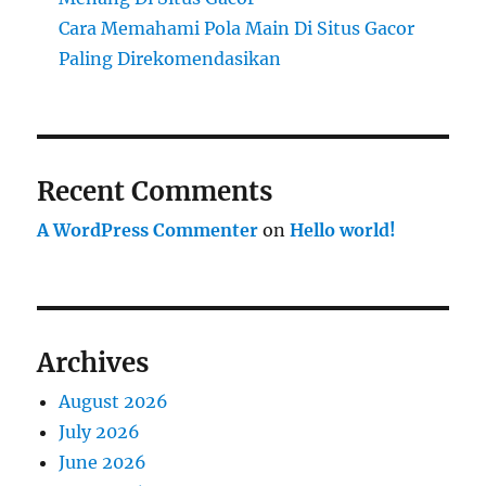
Cara Memahami Pola Main Di Situs Gacor
Paling Direkomendasikan
Recent Comments
A WordPress Commenter
on
Hello world!
Archives
August 2026
July 2026
June 2026