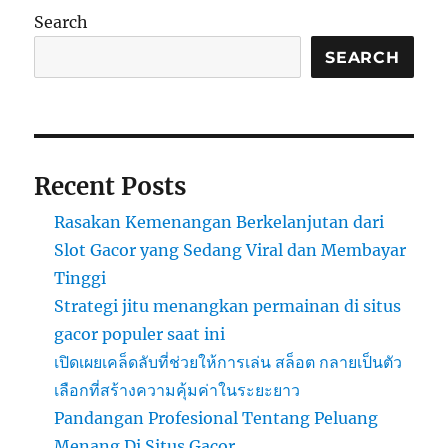
10K
Search
dengan
Cara
SEARCH
Ini
Recent Posts
Rasakan Kemenangan Berkelanjutan dari
Slot Gacor yang Sedang Viral dan Membayar
Tinggi
Strategi jitu menangkan permainan di situs
gacor populer saat ini
เปิดเผยเคล็ดลับที่ช่วยให้การเล่น สล็อต กลายเป็นตัว
เลือกที่สร้างความคุ้มค่าในระยะยาว
Pandangan Profesional Tentang Peluang
Menang Di Situs Gacor