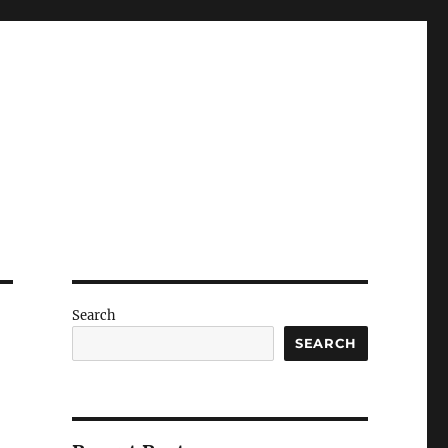
Search
SEARCH