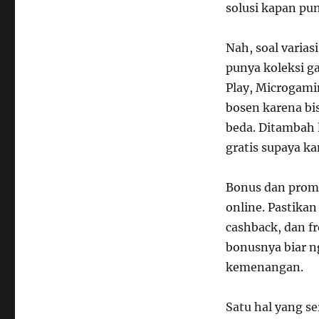
solusi kapan pu
Nah, soal varias
punya koleksi g
Play, Microgami
bosen karena bi
beda. Ditambah 
gratis supaya k
Bonus dan promos
online. Pastikan
cashback, dan fr
bonusnya biar n
kemenangan.
Satu hal yang s