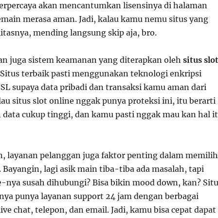
 terpercaya akan mencantumkan lisensinya di halaman
main merasa aman. Jadi, kalau kamu nemu situs yang
litasnya, mending langsung skip aja, bro.
an juga sistem keamanan yang diterapkan oleh
situs slo
 Situs terbaik pasti menggunakan teknologi enkripsi
SSL supaya data pribadi dan transaksi kamu aman dari
au situs slot online nggak punya proteksi ini, itu berarti
 data cukup tinggi, dan kamu pasti nggak mau kan hal i
, layanan pelanggan juga faktor penting dalam memilih
. Bayangin, lagi asik main tiba-tiba ada masalah, tapi
e-nya susah dihubungi? Bisa bikin mood down, kan? Sit
anya punya layanan support 24 jam dengan berbagai
live chat, telepon, dan email. Jadi, kamu bisa cepat dapat