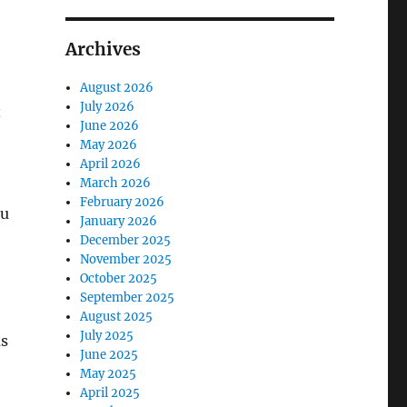
Archives
August 2026
July 2026
t
June 2026
May 2026
April 2026
March 2026
February 2026
tu
January 2026
December 2025
November 2025
October 2025
September 2025
August 2025
July 2025
us
June 2025
May 2025
April 2025