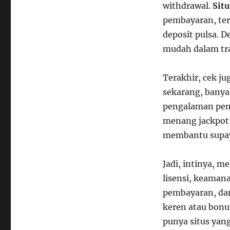
withdrawal.
Situ
pembayaran, ter
deposit pulsa. D
mudah dalam tra
Terakhir, cek ju
sekarang, bany
pengalaman pema
menang jackpot 
membantu supay
Jadi, intinya, m
lisensi, keaman
pembayaran, dan
keren atau bonu
punya situs yang