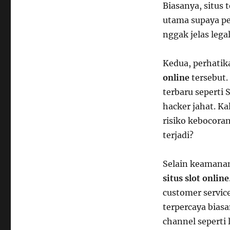
2025
Biasanya, situs
utama supaya pe
nggak jelas lega
Kedua, perhatik
online
tersebut.
terbaru seperti 
hacker jahat. Kal
risiko kebocoran
terjadi?
Selain keamanan
situs slot online
customer servic
terpercaya bias
channel seperti 