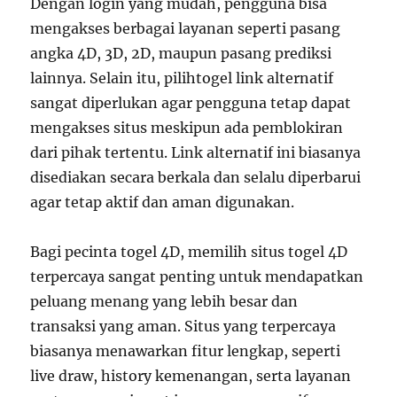
Dengan login yang mudah, pengguna bisa
mengakses berbagai layanan seperti pasang
angka 4D, 3D, 2D, maupun pasang prediksi
lainnya. Selain itu, pilihtogel link alternatif
sangat diperlukan agar pengguna tetap dapat
mengakses situs meskipun ada pemblokiran
dari pihak tertentu. Link alternatif ini biasanya
disediakan secara berkala dan selalu diperbarui
agar tetap aktif dan aman digunakan.
Bagi pecinta togel 4D, memilih situs togel 4D
terpercaya sangat penting untuk mendapatkan
peluang menang yang lebih besar dan
transaksi yang aman. Situs yang terpercaya
biasanya menawarkan fitur lengkap, seperti
live draw, history kemenangan, serta layanan