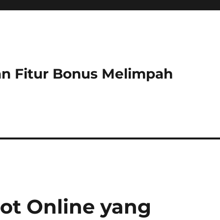
an Fitur Bonus Melimpah
lot Online yang