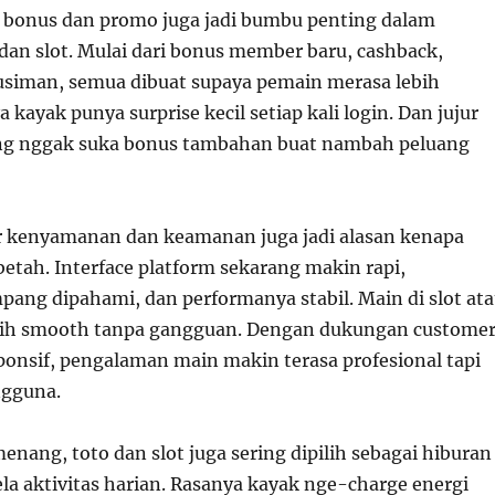
 bonus dan promo juga jadi bumbu penting dalam
dan slot. Mulai dari bonus member baru, cashback,
siman, semua dibuat supaya pemain merasa lebih
a kayak punya surprise kecil setiap kali login. Dan jujur
yang nggak suka bonus tambahan buat nambah peluang
or kenyamanan dan keamanan juga jadi alasan kenapa
etah. Interface platform sekarang makin rapi,
pang dipahami, dan performanya stabil. Main di slot at
ebih smooth tanpa gangguan. Dengan dukungan custome
sponsif, pengalaman main makin terasa profesional tapi
ngguna.
enang, toto dan slot juga sering dipilih sebagai hiburan
ela aktivitas harian. Rasanya kayak nge-charge energi