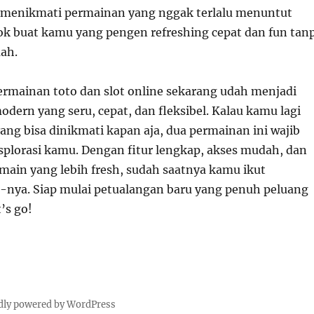
 menikmati permainan yang nggak terlalu menuntut
cok buat kamu yang pengen refreshing cepat dan fun tan
mah.
permainan toto dan slot online sekarang udah menjadi
dern yang seru, cepat, dan fleksibel. Kalau kamu lagi
ang bisa dinikmati kapan aja, dua permainan ini wajib
splorasi kamu. Dengan fitur lengkap, akses mudah, dan
ain yang lebih fresh, sudah saatnya kamu ikut
nya. Siap mulai petualangan baru yang penuh peluang
’s go!
dly powered by WordPress