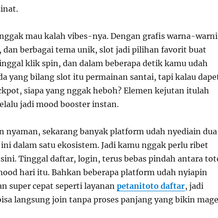
inat.
a nggak mau kalah vibes-nya. Dengan grafis warna-warni
dan berbagai tema unik, slot jadi pilihan favorit buat
Tinggal klik spin, dan dalam beberapa detik kamu udah
da yang bilang slot itu permainan santai, tapi kalau dape
ackpot, siapa yang nggak heboh? Elemen kejutan itulah
selalu jadi mood booster instan.
n nyaman, sekarang banyak platform udah nyediain dua
ini dalam satu ekosistem. Jadi kamu nggak perlu ribet
sini. Tinggal daftar, login, terus bebas pindah antara tot
mood hari itu. Bahkan beberapa platform udah nyiapin
an super cepat seperti layanan
petanitoto daftar
, jadi
isa langsung join tanpa proses panjang yang bikin mage