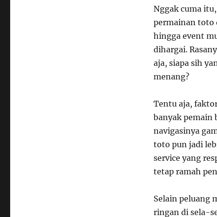
Nggak cuma itu,
permainan toto 
hingga event mu
dihargai. Rasany
aja, siapa sih 
menang?
Tentu aja, fakt
banyak pemain b
navigasinya gam
toto pun jadi l
service yang re
tetap ramah pe
Selain peluang m
ringan di sela-s