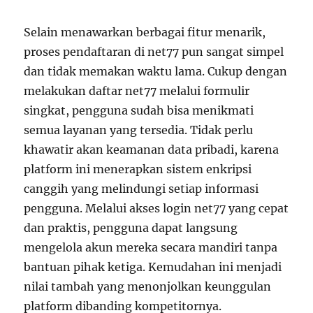
Selain menawarkan berbagai fitur menarik,
proses pendaftaran di net77 pun sangat simpel
dan tidak memakan waktu lama. Cukup dengan
melakukan daftar net77 melalui formulir
singkat, pengguna sudah bisa menikmati
semua layanan yang tersedia. Tidak perlu
khawatir akan keamanan data pribadi, karena
platform ini menerapkan sistem enkripsi
canggih yang melindungi setiap informasi
pengguna. Melalui akses login net77 yang cepat
dan praktis, pengguna dapat langsung
mengelola akun mereka secara mandiri tanpa
bantuan pihak ketiga. Kemudahan ini menjadi
nilai tambah yang menonjolkan keunggulan
platform dibanding kompetitornya.