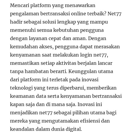
Mencari platform yang menawarkan
pengalaman bertransaksi online terbaik? Net77
hadir sebagai solusi lengkap yang mampu
memenuhi semua kebutuhan pengguna
dengan layanan cepat dan aman. Dengan
kemudahan akses, pengguna dapat merasakan
kenyamanan saat melakukan login net77,
memastikan setiap aktivitas berjalan lancar
tanpa hambatan berarti. Keunggulan utama
dari platform ini terletak pada inovasi
teknologi yang terus diperbarui, memberikan
keamanan data serta kenyamanan bertransaksi
kapan saja dan di mana saja. Inovasi ini
menjadikan net77 sebagai pilihan utama bagi
mereka yang mengutamakan efisiensi dan
keandalan dalam dunia digital.