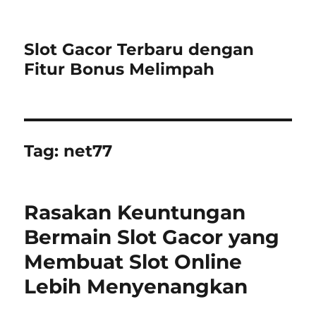
Slot Gacor Terbaru dengan
Fitur Bonus Melimpah
Tag:
net77
Rasakan Keuntungan
Bermain Slot Gacor yang
Membuat Slot Online
Lebih Menyenangkan