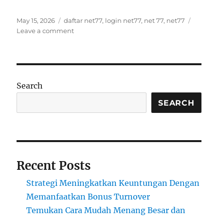
Posted
Tags
May 15, 2026
daftar net77
,
login net77
,
net 77
,
net77
on
on
Leave a comment
Rasakan
Keuntungan
Bermain
Slot
Gacor
Search
yang
Membuat
SEARCH
Slot
Online
Lebih
Menyenangkan
Recent Posts
Strategi Meningkatkan Keuntungan Dengan
Memanfaatkan Bonus Turnover
Temukan Cara Mudah Menang Besar dan