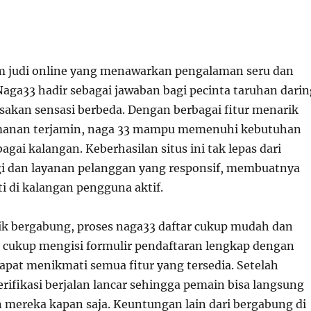
m judi online yang menawarkan pengalaman seru dan
Naga33 hadir sebagai jawaban bagi pecinta taruhan darin
sakan sensasi berbeda. Dengan berbagai fitur menarik
manan terjamin, naga 33 mampu memenuhi kebutuhan
agai kalangan. Keberhasilan situs ini tak lepas dari
gi dan layanan pelanggan yang responsif, membuatnya
i di kalangan pengguna aktif.
rik bergabung, proses naga33 daftar cukup mudah dan
 cukup mengisi formulir pendaftaran lengkap dengan
dapat menikmati semua fitur yang tersedia. Setelah
verifikasi berjalan lancar sehingga pemain bisa langsung
mereka kapan saja. Keuntungan lain dari bergabung di