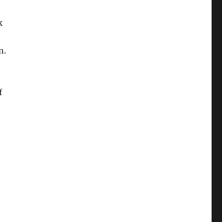
k
n.
f