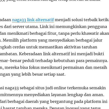
eradaan
naga33 link alternatif
menjadi solusi terbaik ketik
es dari server utama. Link ini memungkinkan pengguna
 dan menikmati berbagai fitur, tanpa perlu khawatir aka
. Memilih platform yang menyediakan berbagai jalur
ngkah cerdas untuk memastikan aktivitas taruhan
ambatan. Keberadaan link alternatif ini menjadi bukti
nar-benar peduli terhadap kebutuhan para pemainnya.
n, mereka bisa fokus menikmati permainan dan meraih
gan yang lebih besar setiap saat.
asi naga33 sebagai situs judi online terkemuka semakin
komitmennya menyediakan layanan lengkap dan aman.
ari berbagai daerah yang bergantung pada platform ini
hasrat taruhan mereka. Dengan inovasi yang terus