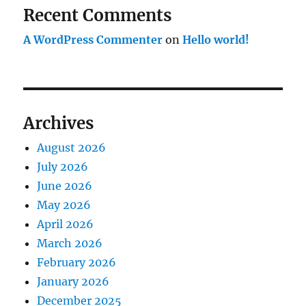
Recent Comments
A WordPress Commenter
on
Hello world!
Archives
August 2026
July 2026
June 2026
May 2026
April 2026
March 2026
February 2026
January 2026
December 2025