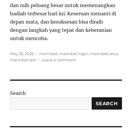
dan raih peluang besar untuk memenangkan
hadiah terbesar hari ini. Keseruan menanti di
depan mata, dan kesuksesan bisa diraih
dengan langkah yang tepat dan keberanian
untuk mencoba.
Posted
Tags
May 25, 2026
mamibet
,
mamibet login
,
mamibet situs
,
on
on
mamibet slot
Leave a comment
Slot
Online
Viral
dengan
Bonus
Search
Free
Spin
SEARCH
Berlimpah
yang
Sedang
Jadi