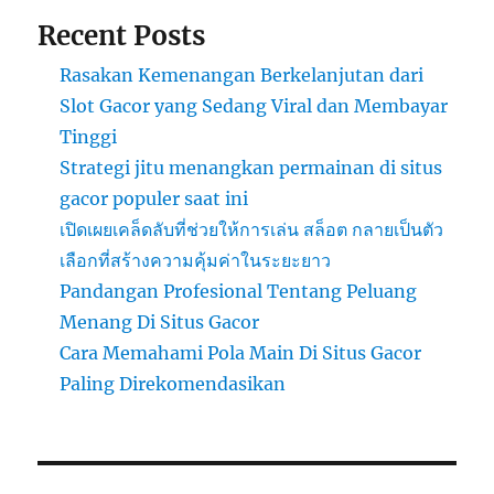
Tren
Recent Posts
Pemain
Aktif
Rasakan Kemenangan Berkelanjutan dari
Slot Gacor yang Sedang Viral dan Membayar
Tinggi
Strategi jitu menangkan permainan di situs
gacor populer saat ini
เปิดเผยเคล็ดลับที่ช่วยให้การเล่น สล็อต กลายเป็นตัว
เลือกที่สร้างความคุ้มค่าในระยะยาว
Pandangan Profesional Tentang Peluang
Menang Di Situs Gacor
Cara Memahami Pola Main Di Situs Gacor
Paling Direkomendasikan