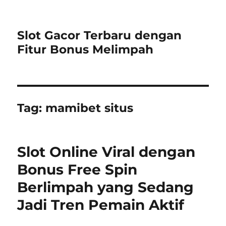
Slot Gacor Terbaru dengan
Fitur Bonus Melimpah
Tag:
mamibet situs
Slot Online Viral dengan
Bonus Free Spin
Berlimpah yang Sedang
Jadi Tren Pemain Aktif