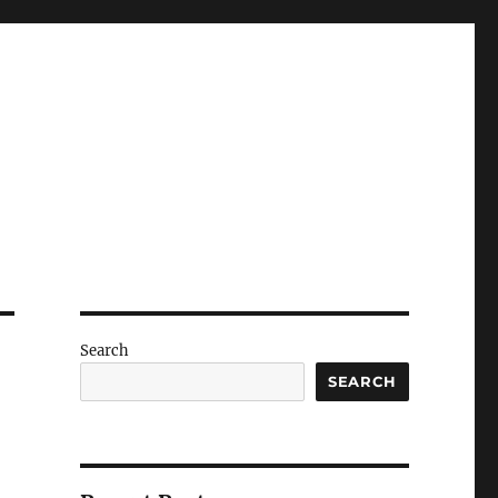
Search
SEARCH