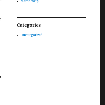
March 2025
a
Categories
Uncategorized
a