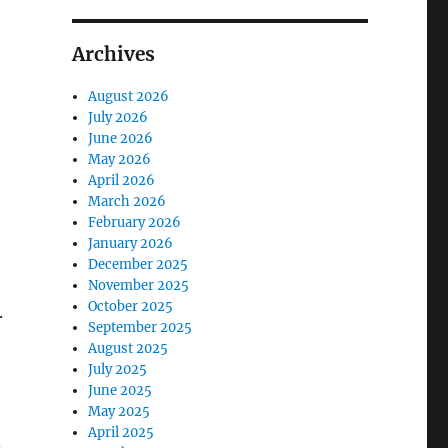
Archives
August 2026
July 2026
June 2026
May 2026
April 2026
March 2026
February 2026
January 2026
December 2025
November 2025
October 2025
.
September 2025
August 2025
July 2025
June 2025
May 2025
April 2025
.