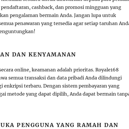
 pendaftaran, cashback, dan promosi mingguan yang
kan pengalaman bermain Anda. Jangan lupa untuk
mua penawaran yang tersedia agar setiap taruhan And
menguntungkan!
AN DAN KENYAMANAN
secara online, keamanan adalah prioritas. Royale168
a semua transaksi dan data pribadi Anda dilindungi
i enkripsi terbaru. Dengan sistem pembayaran yang
ai metode yang dapat dipilih, Anda dapat bermain tanp
UKA PENGGUNA YANG RAMAH DAN