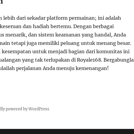
n
 lebih dari sekadar platform permainan; ini adalah
keseruan dan hadiah bertemu. Dengan berbagai
us menarik, dan sistem keamanan yang handal, Anda
main tetapi juga memiliki peluang untuk menang besar.
 kesempatan untuk menjadi bagian dari komunitas ini
ualangan yang tak terlupakan di Royale168. Bergabungl
ulailah perjalanan Anda menuju kemenangan!
dly powered by WordPress