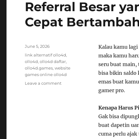
Referral Besar y
Cepat Bertamba
Posted
June 5, 2026
Kalau kamu lagi
on
Tags
link alternatif ollo4d
,
maka kamu haru
ollo4d
,
ollo4d daftar
,
seru buat main,
ollo4d.games
,
website
bisa bikin saldo
games online ollo4d
emas buat kamu 
on
Leave a comment
Situs
gamer pro.
Game
Online
Kenapa Harus Pi
dengan
Bonus
Gak bisa dipungk
Referral
buat dapetin ua
Besar
cuma perlu ajak
yang