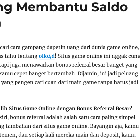
ang Membantu Saldo
h
 cari cara gampang dapetin uang dari dunia game online,
s tahu tentang
ollo4d
! Situs game online ini nggak cum
 tapi juga menawarkan bonus referral besar banget yang
 kamu cepet banget bertambah. Dijamin, ini jadi peluang
yang pengen cari cuan dari main game tanpa harus jadi
lih Situs Game Online dengan Bonus Referral Besar?
iri, bonus referral adalah salah satu cara paling simpel
ng tambahan dari situs game online. Bayangin aja, kamu
 temen, dan setiap kali mereka main dan deposit, kamu