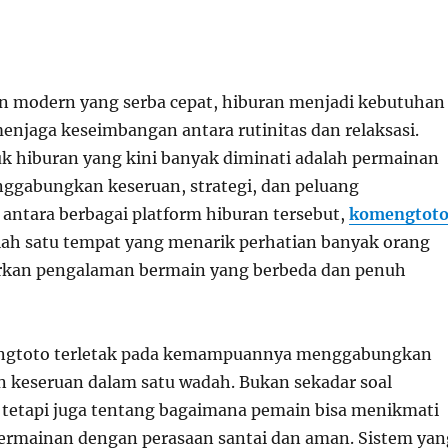
 modern yang serba cepat, hiburan menjadi kebutuhan
enjaga keseimbangan antara rutinitas dan relaksasi.
uk hiburan yang kini banyak diminati adalah permainan
ggabungkan keseruan, strategi, dan peluang
antara berbagai platform hiburan tersebut,
komengtot
alah satu tempat yang menarik perhatian banyak orang
kan pengalaman bermain yang berbeda dan penuh
ngtoto terletak pada kemampuannya menggabungkan
keseruan dalam satu wadah. Bukan sekadar soal
tetapi juga tentang bagaimana pemain bisa menikmati
ermainan dengan perasaan santai dan aman. Sistem yan