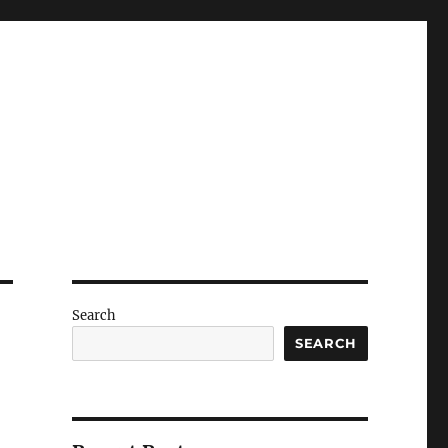
Search
SEARCH