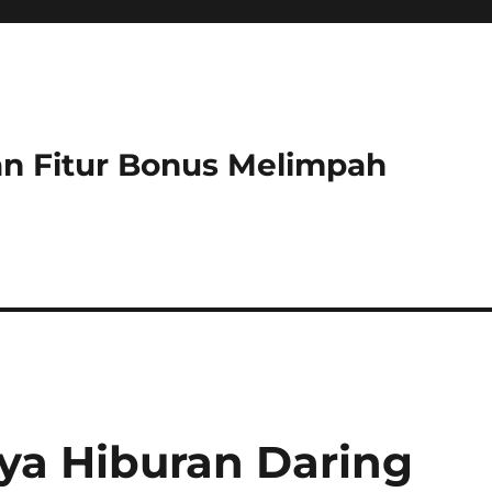
an Fitur Bonus Melimpah
ya Hiburan Daring