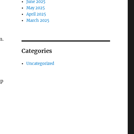
June 2025
May 2025
April 2025
March 2025
m.
Categories
Uncategorized
ap