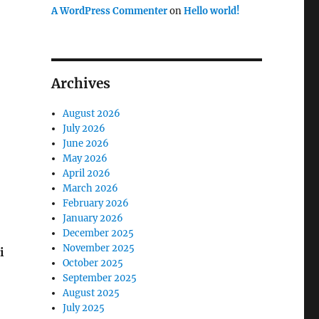
A WordPress Commenter
on
Hello world!
Archives
August 2026
July 2026
June 2026
May 2026
April 2026
March 2026
February 2026
January 2026
December 2025
November 2025
i
October 2025
September 2025
August 2025
July 2025