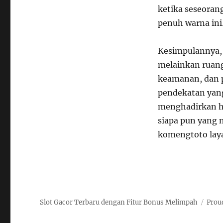
ketika seseoran
penuh warna ini
Kesimpulannya,
melainkan ruan
keamanan, dan 
pendekatan yang
menghadirkan hi
siapa pun yang 
komengtoto laya
Slot Gacor Terbaru dengan Fitur Bonus Melimpah
Prou