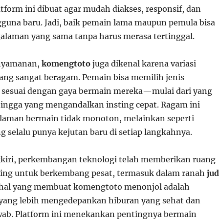
tform ini dibuat agar mudah diakses, responsif, dan
guna baru. Jadi, baik pemain lama maupun pemula bisa
laman yang sama tanpa harus merasa tertinggal.
enyamanan,
komengtoto
juga dikenal karena variasi
ng sangat beragam. Pemain bisa memilih jenis
 sesuai dengan gaya bermain mereka—mulai dari yang
hingga yang mengandalkan insting cepat. Ragam ini
aman bermain tidak monoton, melainkan seperti
 selalu punya kejutan baru di setiap langkahnya.
kiri, perkembangan teknologi telah memberikan ruang
ring untuk berkembang pesat, termasuk dalam ranah
jud
 hal yang membuat komengtoto menonjol adalah
yang lebih mengedepankan hiburan yang sehat dan
ab. Platform ini menekankan pentingnya bermain