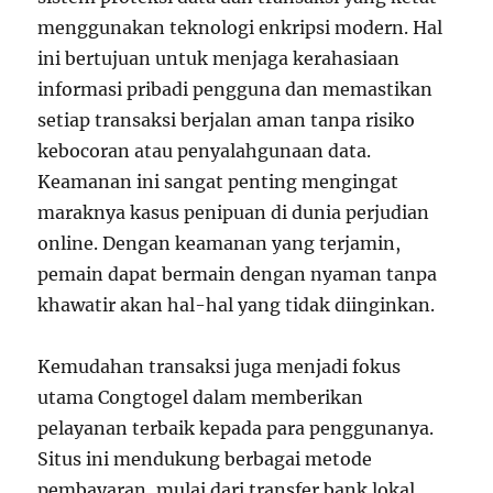
menggunakan teknologi enkripsi modern. Hal
ini bertujuan untuk menjaga kerahasiaan
informasi pribadi pengguna dan memastikan
setiap transaksi berjalan aman tanpa risiko
kebocoran atau penyalahgunaan data.
Keamanan ini sangat penting mengingat
maraknya kasus penipuan di dunia perjudian
online. Dengan keamanan yang terjamin,
pemain dapat bermain dengan nyaman tanpa
khawatir akan hal-hal yang tidak diinginkan.
Kemudahan transaksi juga menjadi fokus
utama Congtogel dalam memberikan
pelayanan terbaik kepada para penggunanya.
Situs ini mendukung berbagai metode
pembayaran, mulai dari transfer bank lokal