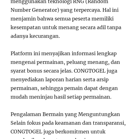
menggunakan teknologi RNG (Random
Number Generator) yang terpercaya. Hal ini
menjamin bahwa semua peserta memiliki
kesempatan untuk menang secara adil tanpa
adanya kecurangan.
Platform ini menyajikan informasi lengkap
mengenai permainan, peluang menang, dan
syarat bonus secara jelas. CONGTOGEL juga
menyediakan laporan harian serta arsip
permainan, sehingga pemain dapat dengan
mudah meninjau hasil setiap permainan.
Pengalaman Bermain yang Menguntungkan
Selain fokus pada keamanan dan transparansi,
CONGTOGEL juga berkomitmen untuk