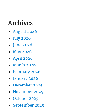
Archives
August 2026
July 2026
June 2026
May 2026
April 2026
March 2026
February 2026
January 2026
December 2025
November 2025
October 2025
September 2025