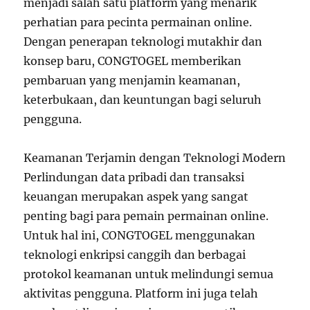
menjadi salah satu platform yang menarik
perhatian para pecinta permainan online.
Dengan penerapan teknologi mutakhir dan
konsep baru, CONGTOGEL memberikan
pembaruan yang menjamin keamanan,
keterbukaan, dan keuntungan bagi seluruh
pengguna.
Keamanan Terjamin dengan Teknologi Modern
Perlindungan data pribadi dan transaksi
keuangan merupakan aspek yang sangat
penting bagi para pemain permainan online.
Untuk hal ini, CONGTOGEL menggunakan
teknologi enkripsi canggih dan berbagai
protokol keamanan untuk melindungi semua
aktivitas pengguna. Platform ini juga telah