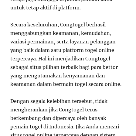
untuk tetap aktif di platform.
Secara keseluruhan, Congtogel berhasil
menggabungkan keamanan, kemudahan,
variasi permainan, serta layanan pelanggan
yang baik dalam satu platform togel online
terpercaya. Hal ini menjadikan Congtogel
sebagai situs pilihan terbaik bagi para bettor
yang mengutamakan kenyamanan dan
keamanan dalam bermain togel secara online.
Dengan segala kelebihan tersebut, tidak
mengherankan jika Congtogel terus
berkembang dan dipercaya oleh banyak
pemain togel di Indonesia. Jika Anda mencari
situs togel online terpercaya dengan sistem