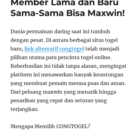
Member Lama dan Baru
Sama-Sama Bisa Maxwin!
Dunia permainan daring saat ini tumbuh
dengan pesat. Di antara berbagai situs togel
baru,
link alternatif congtogel
telah menjadi
pilihan utama para pencinta togel online.
Keberhasilan ini tidak tanpa alasan, mengingat
platform ini menawarkan banyak keuntungan
yang membuat pemain merasa puas dan aman.
Dari peluang maxwin yang menarik hingga
penarikan yang cepat dan setoran yang
terjangkau.
Mengapa Memilih CONGTOGEL?