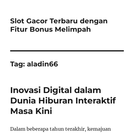
Slot Gacor Terbaru dengan
Fitur Bonus Melimpah
Tag:
aladin66
Inovasi Digital dalam
Dunia Hiburan Interaktif
Masa Kini
Dalam beberapa tahun terakhir, kemajuan