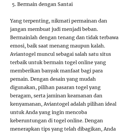
Bermain dengan Santai
Yang terpenting, nikmati permainan dan
jangan membuat judi menjadi beban.
Bermainlah dengan tenang dan tidak terbawa
emosi, baik saat menang maupun kalah.
Aviantogel muncul sebagai salah satu situs
terbaik untuk bermain togel online yang
memberikan banyak manfaat bagi para
pemain. Dengan desain yang mudah
digunakan, pilihan pasaran togel yang
beragam, serta jaminan keamanan dan
kenyamanan, Aviantogel adalah pilihan ideal
untuk Anda yang ingin mencoba
keberuntungan di togel online. Dengan
menerapkan tips yang telah dibagikan, Anda