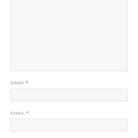
NAME
*
EMAIL
*