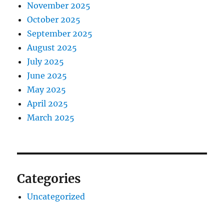
November 2025
October 2025
September 2025
August 2025
July 2025
June 2025
May 2025
April 2025
March 2025
Categories
Uncategorized