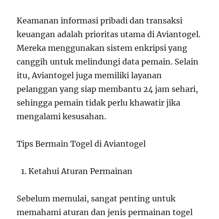
Keamanan informasi pribadi dan transaksi
keuangan adalah prioritas utama di Aviantogel.
Mereka menggunakan sistem enkripsi yang
canggih untuk melindungi data pemain. Selain
itu, Aviantogel juga memiliki layanan
pelanggan yang siap membantu 24 jam sehari,
sehingga pemain tidak perlu khawatir jika
mengalami kesusahan.
Tips Bermain Togel di Aviantogel
Ketahui Aturan Permainan
Sebelum memulai, sangat penting untuk
memahami aturan dan jenis permainan togel