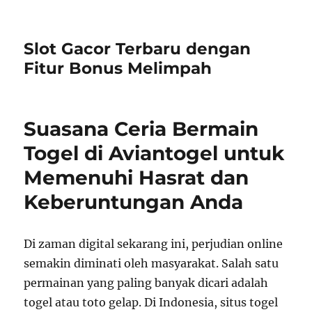
Slot Gacor Terbaru dengan
Fitur Bonus Melimpah
Suasana Ceria Bermain
Togel di Aviantogel untuk
Memenuhi Hasrat dan
Keberuntungan Anda
Di zaman digital sekarang ini, perjudian online
semakin diminati oleh masyarakat. Salah satu
permainan yang paling banyak dicari adalah
togel atau toto gelap. Di Indonesia, situs togel