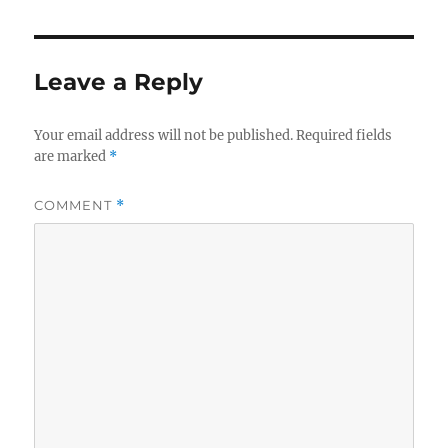
Leave a Reply
Your email address will not be published.
Required fields
are marked
*
COMMENT
*