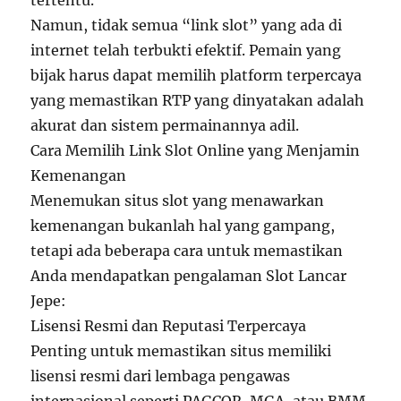
tertentu.
Namun, tidak semua “link slot” yang ada di
internet telah terbukti efektif. Pemain yang
bijak harus dapat memilih platform terpercaya
yang memastikan RTP yang dinyatakan adalah
akurat dan sistem permainannya adil.
Cara Memilih Link Slot Online yang Menjamin
Kemenangan
Menemukan situs slot yang menawarkan
kemenangan bukanlah hal yang gampang,
tetapi ada beberapa cara untuk memastikan
Anda mendapatkan pengalaman Slot Lancar
Jepe:
Lisensi Resmi dan Reputasi Terpercaya
Penting untuk memastikan situs memiliki
lisensi resmi dari lembaga pengawas