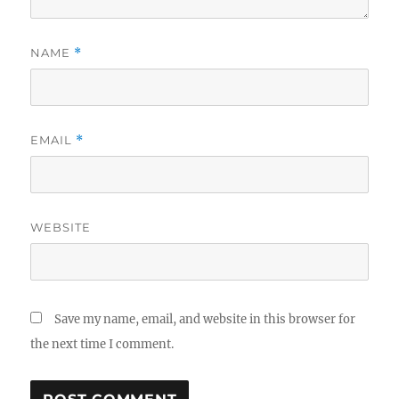
NAME
*
EMAIL
*
WEBSITE
Save my name, email, and website in this browser for
the next time I comment.