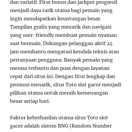
dan variatif. Fitur bonus dan jackpot progresif
menjadi daya tarik utama bagi pemain yang
ingin mendapatkan keuntungan besar.
Tampilan grafis yang menarik dan navigasi
yang user-friendly membuat pemain nyaman
saat bermain. Dukungan pelanggan aktif 24
jam membantu mengatasi kendala teknis atau
pertanyaan pengguna. Banyak pemain yang
merasa terbantu dan puas dengan layanan
cepat dari situs ini. Dengan fitur lengkap dan
promosi menarik, situs Toto slot gacor menjadi
pilihan utama untuk meraih kemenangan
besar setiap hari.
Faktor keberhasilan utama situs Toto slot
gacor adalah sistem RNG (Random Number