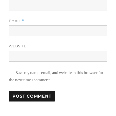
EMAIL
*
WEBSITE
Save my name, email, and website in this browser for
the next time I comment.