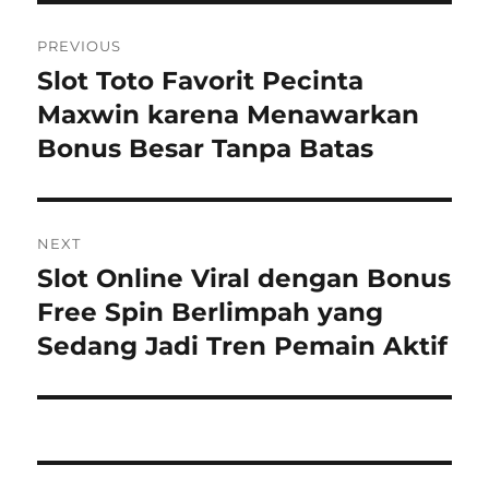
Post
PREVIOUS
navigation
Slot Toto Favorit Pecinta
Previous
post:
Maxwin karena Menawarkan
Bonus Besar Tanpa Batas
NEXT
Slot Online Viral dengan Bonus
Next
post:
Free Spin Berlimpah yang
Sedang Jadi Tren Pemain Aktif