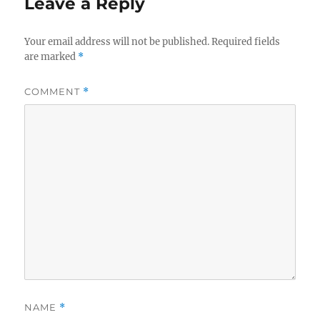
Leave a Reply
Your email address will not be published.
Required fields
are marked
*
COMMENT
*
NAME
*