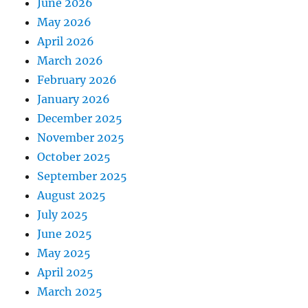
June 2026
May 2026
April 2026
March 2026
February 2026
January 2026
December 2025
November 2025
October 2025
September 2025
August 2025
July 2025
June 2025
May 2025
April 2025
March 2025