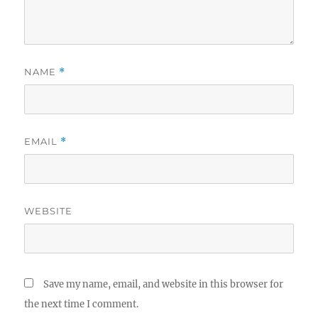
NAME
*
EMAIL
*
WEBSITE
Save my name, email, and website in this browser for
the next time I comment.