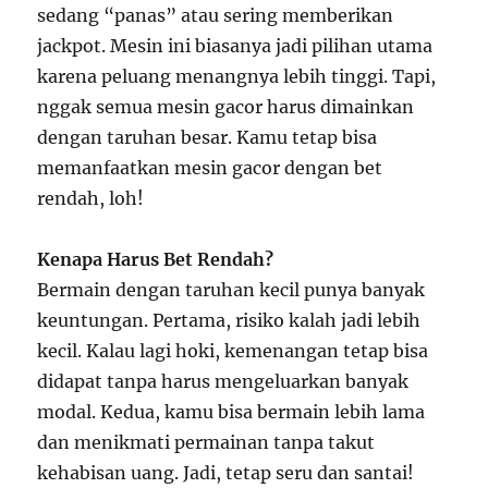
sedang “panas” atau sering memberikan
jackpot. Mesin ini biasanya jadi pilihan utama
karena peluang menangnya lebih tinggi. Tapi,
nggak semua mesin gacor harus dimainkan
dengan taruhan besar. Kamu tetap bisa
memanfaatkan mesin gacor dengan bet
rendah, loh!
Kenapa Harus Bet Rendah?
Bermain dengan taruhan kecil punya banyak
keuntungan. Pertama, risiko kalah jadi lebih
kecil. Kalau lagi hoki, kemenangan tetap bisa
didapat tanpa harus mengeluarkan banyak
modal. Kedua, kamu bisa bermain lebih lama
dan menikmati permainan tanpa takut
kehabisan uang. Jadi, tetap seru dan santai!