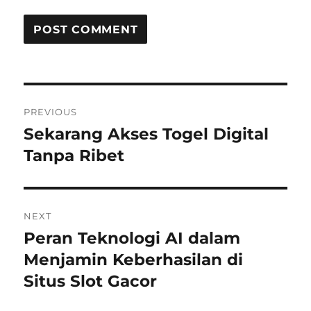
Post
PREVIOUS
navigation
Sekarang Akses Togel Digital
Previous
post:
Tanpa Ribet
NEXT
Peran Teknologi AI dalam
Next
post:
Menjamin Keberhasilan di
Situs Slot Gacor