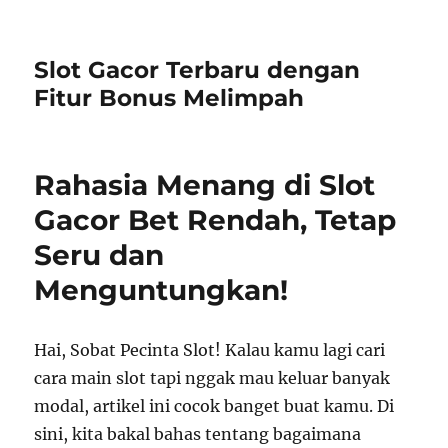
Slot Gacor Terbaru dengan
Fitur Bonus Melimpah
Rahasia Menang di Slot
Gacor Bet Rendah, Tetap
Seru dan
Menguntungkan!
Hai, Sobat Pecinta Slot! Kalau kamu lagi cari
cara main slot tapi nggak mau keluar banyak
modal, artikel ini cocok banget buat kamu. Di
sini, kita bakal bahas tentang bagaimana