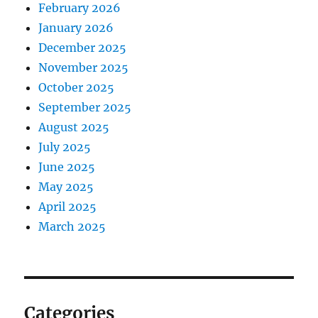
February 2026
January 2026
December 2025
November 2025
October 2025
September 2025
August 2025
July 2025
June 2025
May 2025
April 2025
March 2025
Categories