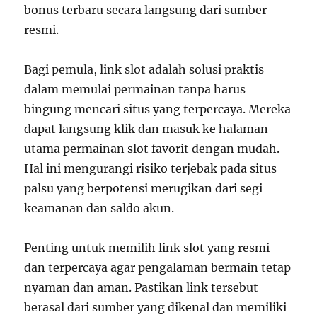
bonus terbaru secara langsung dari sumber
resmi.
Bagi pemula, link slot adalah solusi praktis
dalam memulai permainan tanpa harus
bingung mencari situs yang terpercaya. Mereka
dapat langsung klik dan masuk ke halaman
utama permainan slot favorit dengan mudah.
Hal ini mengurangi risiko terjebak pada situs
palsu yang berpotensi merugikan dari segi
keamanan dan saldo akun.
Penting untuk memilih link slot yang resmi
dan terpercaya agar pengalaman bermain tetap
nyaman dan aman. Pastikan link tersebut
berasal dari sumber yang dikenal dan memiliki