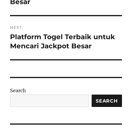
Besar
NEXT
Platform Togel Terbaik untuk
Next
post:
Mencari Jackpot Besar
Search
SEARCH