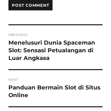
Post
PREVIOUS
navigation
Menelusuri Dunia Spaceman
Previous
post:
Slot: Sensasi Petualangan di
Luar Angkasa
NEXT
Panduan Bermain Slot di Situs
Next
post:
Online