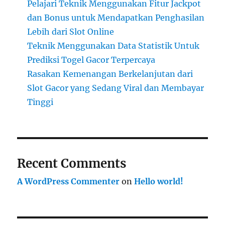
Pelajari Teknik Menggunakan Fitur Jackpot
dan Bonus untuk Mendapatkan Penghasilan
Lebih dari Slot Online
Teknik Menggunakan Data Statistik Untuk
Prediksi Togel Gacor Terpercaya
Rasakan Kemenangan Berkelanjutan dari
Slot Gacor yang Sedang Viral dan Membayar
Tinggi
Recent Comments
A WordPress Commenter
on
Hello world!