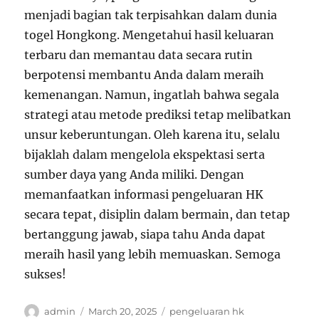
menjadi bagian tak terpisahkan dalam dunia
togel Hongkong. Mengetahui hasil keluaran
terbaru dan memantau data secara rutin
berpotensi membantu Anda dalam meraih
kemenangan. Namun, ingatlah bahwa segala
strategi atau metode prediksi tetap melibatkan
unsur keberuntungan. Oleh karena itu, selalu
bijaklah dalam mengelola ekspektasi serta
sumber daya yang Anda miliki. Dengan
memanfaatkan informasi pengeluaran HK
secara tepat, disiplin dalam bermain, dan tetap
bertanggung jawab, siapa tahu Anda dapat
meraih hasil yang lebih memuaskan. Semoga
sukses!
Author
Posted
Tags
admin
March 20, 2025
pengeluaran hk