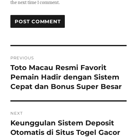
the next time I comment.
Post
PREVIOUS
navigation
Toto Macau Resmi Favorit
Previous
post:
Pemain Hadir dengan Sistem
Cepat dan Bonus Super Besar
NEXT
Keunggulan Sistem Deposit
Next
post:
Otomatis di Situs Togel Gacor