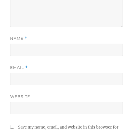
NAME
*
EMAIL
*
WEBSITE
Save my name, email, and website in this browser for