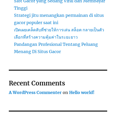
Slot Gacor yang Sedang Viral dan Membayar
Tinggi
Strategi jitu menangkan permainan di situs
gacor populer saat ini
เปิดเผยเคล็ดลับที่ช่วยให้การเล่น สล็อต กลายเป็นตัว
เลือกที่สร้างความคุ้มค่าในระยะยาว
Pandangan Profesional Tentang Peluang
Menang Di Situs Gacor
Recent Comments
A WordPress Commenter
on
Hello world!