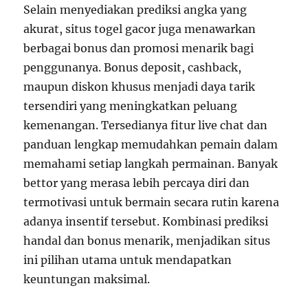
Selain menyediakan prediksi angka yang
akurat, situs togel gacor juga menawarkan
berbagai bonus dan promosi menarik bagi
penggunanya. Bonus deposit, cashback,
maupun diskon khusus menjadi daya tarik
tersendiri yang meningkatkan peluang
kemenangan. Tersedianya fitur live chat dan
panduan lengkap memudahkan pemain dalam
memahami setiap langkah permainan. Banyak
bettor yang merasa lebih percaya diri dan
termotivasi untuk bermain secara rutin karena
adanya insentif tersebut. Kombinasi prediksi
handal dan bonus menarik, menjadikan situs
ini pilihan utama untuk mendapatkan
keuntungan maksimal.