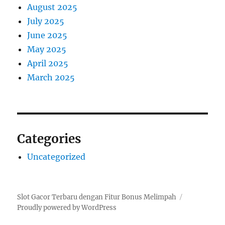
August 2025
July 2025
June 2025
May 2025
April 2025
March 2025
Categories
Uncategorized
Slot Gacor Terbaru dengan Fitur Bonus Melimpah
Proudly powered by WordPress