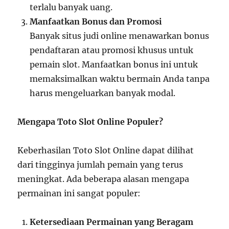
terlalu banyak uang.
Manfaatkan Bonus dan Promosi
Banyak situs judi online menawarkan bonus
pendaftaran atau promosi khusus untuk
pemain slot. Manfaatkan bonus ini untuk
memaksimalkan waktu bermain Anda tanpa
harus mengeluarkan banyak modal.
Mengapa Toto Slot Online Populer?
Keberhasilan Toto Slot Online dapat dilihat
dari tingginya jumlah pemain yang terus
meningkat. Ada beberapa alasan mengapa
permainan ini sangat populer:
Ketersediaan Permainan yang Beragam