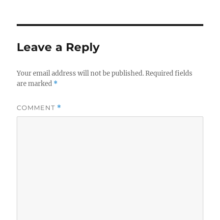
on
Leave a Reply
Your email address will not be published.
Required fields
are marked
*
COMMENT
*