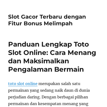
Slot Gacor Terbaru dengan
Fitur Bonus Melimpah
Panduan Lengkap Toto
Slot Online: Cara Menang
dan Maksimalkan
Pengalaman Bermain
toto slot online
merupakan salah satu
permainan yang sedang naik daun di dunia
perjudian daring. Dengan berbagai pilihan
permainan dan kesempatan menang yang