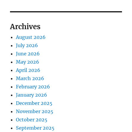
Archives
August 2026
July 2026
June 2026
May 2026
April 2026
March 2026
February 2026
January 2026
December 2025
November 2025
October 2025
September 2025