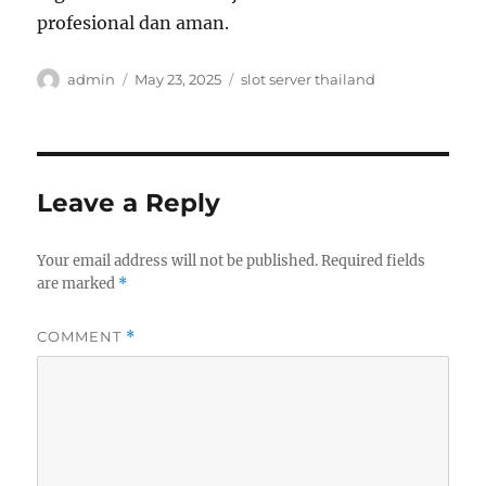
profesional dan aman.
Author
Posted
Tags
admin
May 23, 2025
slot server thailand
on
Leave a Reply
Your email address will not be published.
Required fields
are marked
*
COMMENT
*