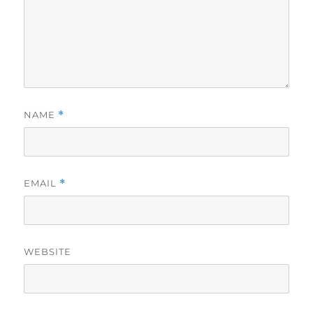
NAME
*
EMAIL
*
WEBSITE