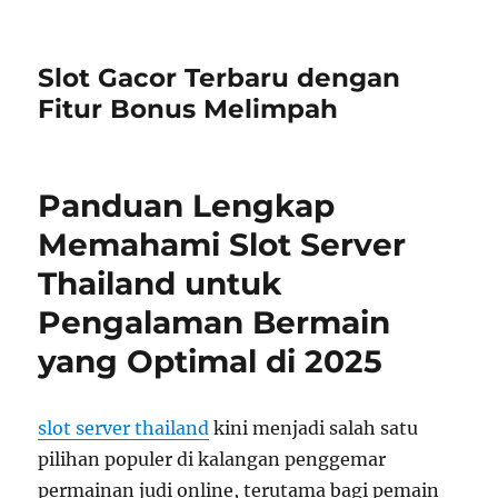
Slot Gacor Terbaru dengan
Fitur Bonus Melimpah
Panduan Lengkap
Memahami Slot Server
Thailand untuk
Pengalaman Bermain
yang Optimal di 2025
slot server thailand
kini menjadi salah satu
pilihan populer di kalangan penggemar
permainan judi online, terutama bagi pemain