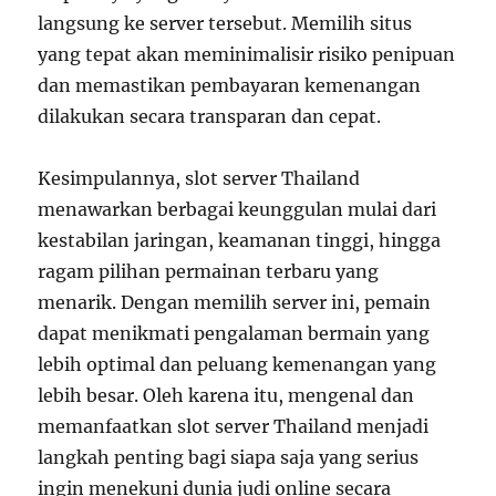
langsung ke server tersebut. Memilih situs
yang tepat akan meminimalisir risiko penipuan
dan memastikan pembayaran kemenangan
dilakukan secara transparan dan cepat.
Kesimpulannya, slot server Thailand
menawarkan berbagai keunggulan mulai dari
kestabilan jaringan, keamanan tinggi, hingga
ragam pilihan permainan terbaru yang
menarik. Dengan memilih server ini, pemain
dapat menikmati pengalaman bermain yang
lebih optimal dan peluang kemenangan yang
lebih besar. Oleh karena itu, mengenal dan
memanfaatkan slot server Thailand menjadi
langkah penting bagi siapa saja yang serius
ingin menekuni dunia judi online secara