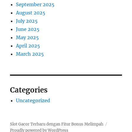
September 2025
August 2025
July 2025
June 2025
May 2025
April 2025
March 2025
Categories
Uncategorized
Slot Gacor Terbaru dengan Fitur Bonus Melimpah
Proudly powered by WordPress