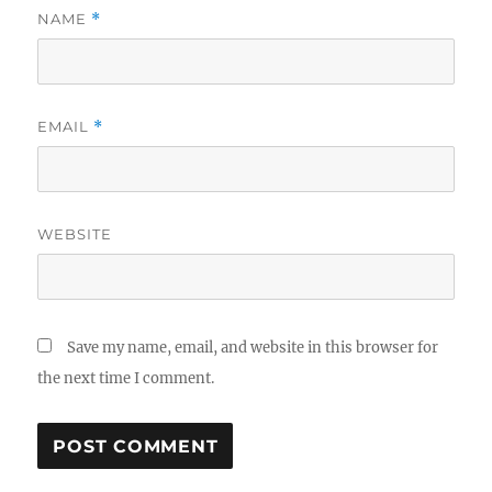
NAME
*
EMAIL
*
WEBSITE
Save my name, email, and website in this browser for
the next time I comment.