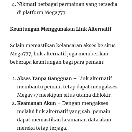
Nikmati berbagai permainan yang tersedia
di platform Mega777.
Keuntungan Menggunakan Link Alternatif
Selain memastikan kelancaran akses ke situs
Mega777, link alternatif juga memberikan
beberapa keuntungan bagi para pemain:
Akses Tanpa Gangguan
– Link alternatif
membantu pemain tetap dapat mengakses
Mega777 meskipun situs utama diblokir.
Keamanan Akun
– Dengan mengakses
melalui link alternatif yang sah, pemain
dapat memastikan keamanan data akun
mereka tetap terjaga.