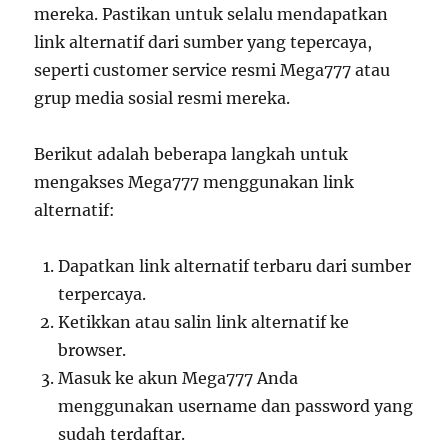
mereka. Pastikan untuk selalu mendapatkan
link alternatif dari sumber yang tepercaya,
seperti customer service resmi Mega777 atau
grup media sosial resmi mereka.
Berikut adalah beberapa langkah untuk
mengakses Mega777 menggunakan link
alternatif:
Dapatkan link alternatif terbaru dari sumber
terpercaya.
Ketikkan atau salin link alternatif ke
browser.
Masuk ke akun Mega777 Anda
menggunakan username dan password yang
sudah terdaftar.