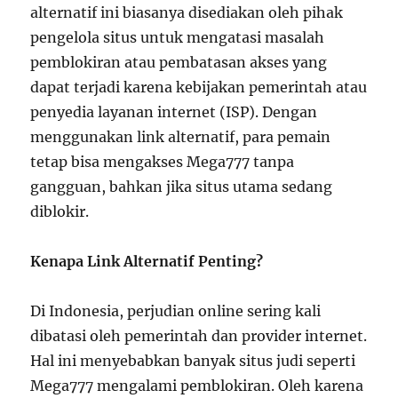
alternatif ini biasanya disediakan oleh pihak
pengelola situs untuk mengatasi masalah
pemblokiran atau pembatasan akses yang
dapat terjadi karena kebijakan pemerintah atau
penyedia layanan internet (ISP). Dengan
menggunakan link alternatif, para pemain
tetap bisa mengakses Mega777 tanpa
gangguan, bahkan jika situs utama sedang
diblokir.
Kenapa Link Alternatif Penting?
Di Indonesia, perjudian online sering kali
dibatasi oleh pemerintah dan provider internet.
Hal ini menyebabkan banyak situs judi seperti
Mega777 mengalami pemblokiran. Oleh karena