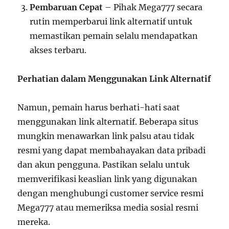
Pembaruan Cepat
– Pihak Mega777 secara
rutin memperbarui link alternatif untuk
memastikan pemain selalu mendapatkan
akses terbaru.
Perhatian dalam Menggunakan Link Alternatif
Namun, pemain harus berhati-hati saat
menggunakan link alternatif. Beberapa situs
mungkin menawarkan link palsu atau tidak
resmi yang dapat membahayakan data pribadi
dan akun pengguna. Pastikan selalu untuk
memverifikasi keaslian link yang digunakan
dengan menghubungi customer service resmi
Mega777 atau memeriksa media sosial resmi
mereka.