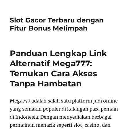
Slot Gacor Terbaru dengan
Fitur Bonus Melimpah
Panduan Lengkap Link
Alternatif Mega777:
Temukan Cara Akses
Tanpa Hambatan
Mega777 adalah salah satu platform judi online
yang semakin populer di kalangan para pemain
di Indonesia. Dengan menyediakan berbagai
permainan menarik seperti slot, casino, dan