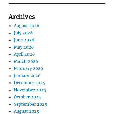
Archives
August 2026
July 2026
June 2026
May 2026
April 2026
March 2026
February 2026
January 2026
December 2025
November 2025
October 2025
September 2025
August 2025