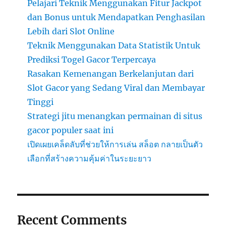
Pelajari Teknik Menggunakan Fitur Jackpot
dan Bonus untuk Mendapatkan Penghasilan
Lebih dari Slot Online
Teknik Menggunakan Data Statistik Untuk
Prediksi Togel Gacor Terpercaya
Rasakan Kemenangan Berkelanjutan dari
Slot Gacor yang Sedang Viral dan Membayar
Tinggi
Strategi jitu menangkan permainan di situs
gacor populer saat ini
เปิดเผยเคล็ดลับที่ช่วยให้การเล่น สล็อต กลายเป็นตัว
เลือกที่สร้างความคุ้มค่าในระยะยาว
Recent Comments