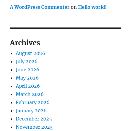
A WordPress Commenter
on
Hello world!
Archives
August 2026
July 2026
June 2026
May 2026
April 2026
March 2026
February 2026
January 2026
December 2025
November 2025