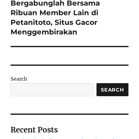
Bergabunglah Bersama
Next
post:
Ribuan Member Lain di
Petanitoto, Situs Gacor
Menggembirakan
Search
SEARCH
Recent Posts