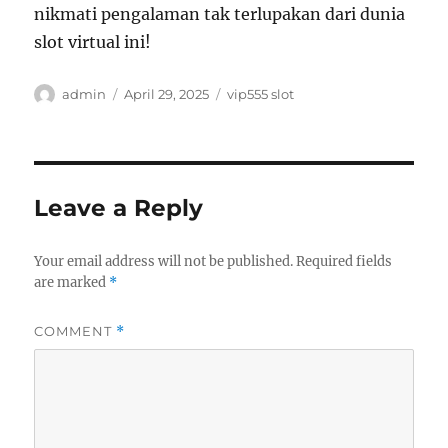
nikmati pengalaman tak terlupakan dari dunia
slot virtual ini!
Author
Posted
Tags
admin
April 29, 2025
vip555 slot
on
Leave a Reply
Your email address will not be published.
Required fields
are marked
*
COMMENT
*