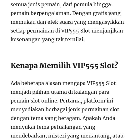
semua jenis pemain, dari pemula hingga
pemain berpengalaman. Dengan grafis yang
memukau dan efek suara yang mengasyikkan,
setiap permainan di VIP555 Slot menjanjikan
kesenangan yang tak ternilai.
Kenapa Memilih VIP555 Slot?
Ada beberapa alasan mengapa VIP555 Slot
menjadi pilihan utama di kalangan para
pemain slot online. Pertama, platform ini
menyediakan berbagai jenis permainan slot
dengan tema yang beragam. Apakah Anda
menyukai tema petualangan yang
mendebarkan, misteri yang menantang, atau