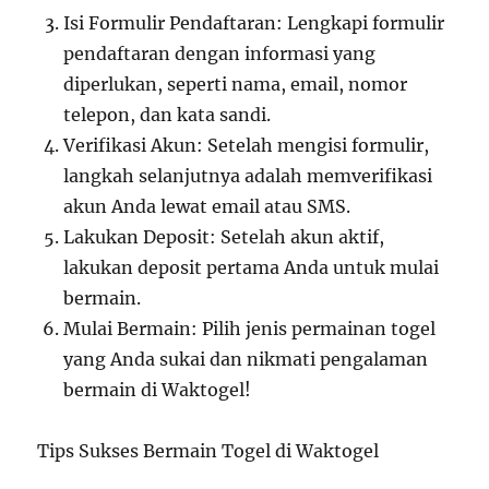
Isi Formulir Pendaftaran: Lengkapi formulir
pendaftaran dengan informasi yang
diperlukan, seperti nama, email, nomor
telepon, dan kata sandi.
Verifikasi Akun: Setelah mengisi formulir,
langkah selanjutnya adalah memverifikasi
akun Anda lewat email atau SMS.
Lakukan Deposit: Setelah akun aktif,
lakukan deposit pertama Anda untuk mulai
bermain.
Mulai Bermain: Pilih jenis permainan togel
yang Anda sukai dan nikmati pengalaman
bermain di Waktogel!
Tips Sukses Bermain Togel di Waktogel