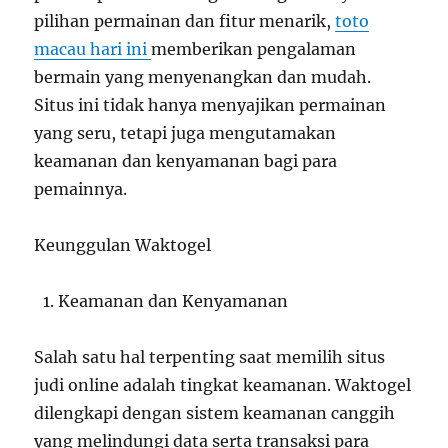
pilihan permainan dan fitur menarik,
toto
macau hari ini
memberikan pengalaman
bermain yang menyenangkan dan mudah.
Situs ini tidak hanya menyajikan permainan
yang seru, tetapi juga mengutamakan
keamanan dan kenyamanan bagi para
pemainnya.
Keunggulan Waktogel
Keamanan dan Kenyamanan
Salah satu hal terpenting saat memilih situs
judi online adalah tingkat keamanan. Waktogel
dilengkapi dengan sistem keamanan canggih
yang melindungi data serta transaksi para