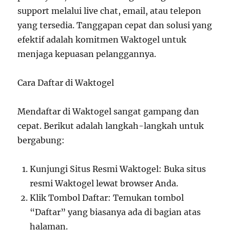
support melalui live chat, email, atau telepon
yang tersedia. Tanggapan cepat dan solusi yang
efektif adalah komitmen Waktogel untuk
menjaga kepuasan pelanggannya.
Cara Daftar di Waktogel
Mendaftar di Waktogel sangat gampang dan
cepat. Berikut adalah langkah-langkah untuk
bergabung:
Kunjungi Situs Resmi Waktogel: Buka situs
resmi Waktogel lewat browser Anda.
Klik Tombol Daftar: Temukan tombol
“Daftar” yang biasanya ada di bagian atas
halaman.