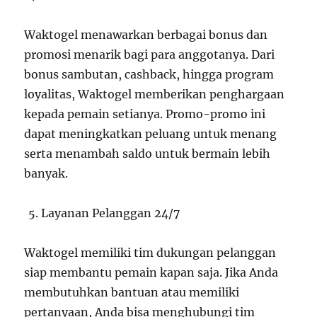
Waktogel menawarkan berbagai bonus dan
promosi menarik bagi para anggotanya. Dari
bonus sambutan, cashback, hingga program
loyalitas, Waktogel memberikan penghargaan
kepada pemain setianya. Promo-promo ini
dapat meningkatkan peluang untuk menang
serta menambah saldo untuk bermain lebih
banyak.
Layanan Pelanggan 24/7
Waktogel memiliki tim dukungan pelanggan
siap membantu pemain kapan saja. Jika Anda
membutuhkan bantuan atau memiliki
pertanyaan, Anda bisa menghubungi tim