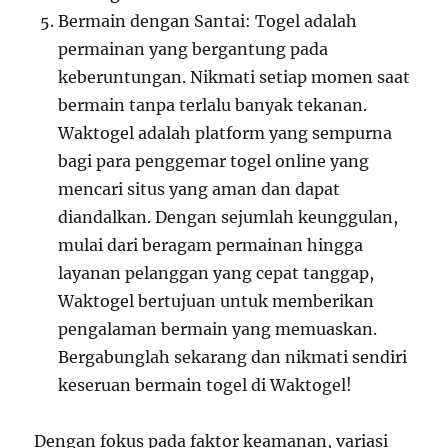
Bermain dengan Santai: Togel adalah
permainan yang bergantung pada
keberuntungan. Nikmati setiap momen saat
bermain tanpa terlalu banyak tekanan.
Waktogel adalah platform yang sempurna
bagi para penggemar togel online yang
mencari situs yang aman dan dapat
diandalkan. Dengan sejumlah keunggulan,
mulai dari beragam permainan hingga
layanan pelanggan yang cepat tanggap,
Waktogel bertujuan untuk memberikan
pengalaman bermain yang memuaskan.
Bergabunglah sekarang dan nikmati sendiri
keseruan bermain togel di Waktogel!
Dengan fokus pada faktor keamanan, variasi