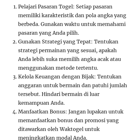
Pelajari Pasaran Togel: Setiap pasaran
memiliki karakteristik dan pola angka yang
berbeda. Gunakan waktu untuk memahami
pasaran yang Anda pilih.
Gunakan Strategi yang Tepat: Tentukan
strategi permainan yang sesuai, apakah
Anda lebih suka memilih angka acak atau
menggunakan metode tertentu.
Kelola Keuangan dengan Bijak: Tentukan
anggaran untuk bermain dan patuhi jumlah
tersebut. Hindari bermain di luar
kemampuan Anda.
Manfaatkan Bonus: Jangan lupakan untuk
memanfaatkan bonus dan promosi yang
ditawarkan oleh Waktogel untuk
meningkatkan modal Anda.