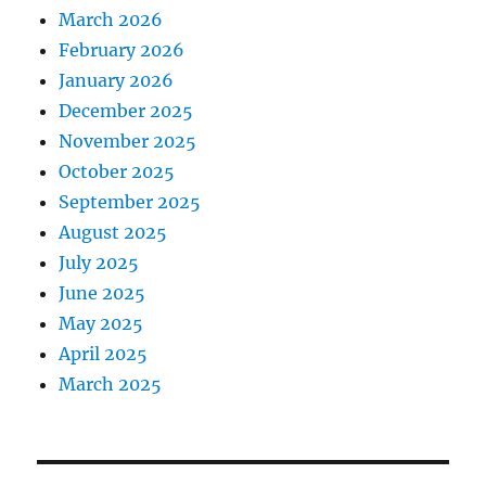
March 2026
February 2026
January 2026
December 2025
November 2025
October 2025
September 2025
August 2025
July 2025
June 2025
May 2025
April 2025
March 2025