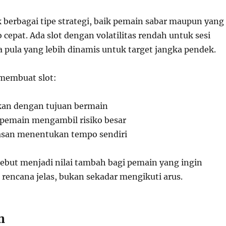
k berbagai tipe strategi, baik pemain sabar maupun yang
epat. Ada slot dengan volatilitas rendah untuk sesi
a pula yang lebih dinamis untuk target jangka pendek.
membuat slot:
kan dengan tujuan bermain
pemain mengambil risiko besar
san menentukan tempo sendiri
rsebut menjadi nilai tambah bagi pemain yang ingin
rencana jelas, bukan sekadar mengikuti arus.
n