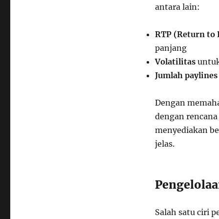
antara lain:
RTP (Return to 
panjang
Volatilitas
untuk
Jumlah paylines
Dengan memahami
dengan rencana 
menyediakan be
jelas.
Pengelolaa
Salah satu ciri