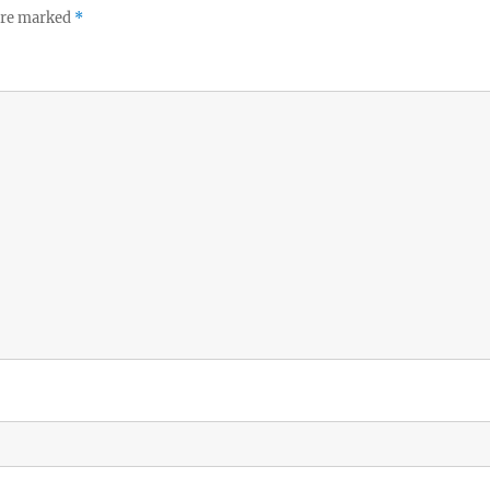
 are marked
*