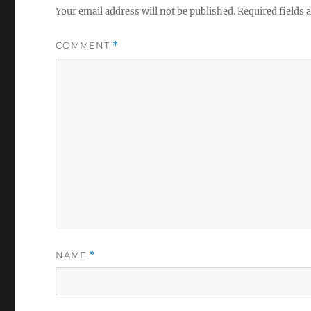
Your email address will not be published.
Required fields
COMMENT
*
NAME
*