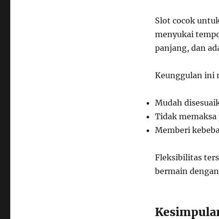
Slot cocok untu
menyukai tempo c
panjang, dan ad
Keunggulan ini 
Mudah disesuai
Tidak memaksa 
Memberi kebeba
Fleksibilitas te
bermain dengan 
Kesimpula