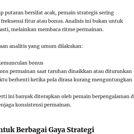
ap putaran bersifat acak, pemain strategis sering
rekuensi fitur atau bonus. Analisis ini bukan untuk
asti, melainkan membaca ritme permainan.
aan analitis yang umum dilakukan:
 kemunculan bonus
ns permainan saat taruhan dinaikkan atau diturunkan
tu berhenti ketika pola dirasa kurang menguntungkan
rti ini banyak diterapkan oleh pemain berpengalaman d
njaga konsistensi permainan.
ntuk Berbagai Gaya Strategi