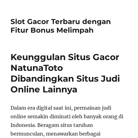
Slot Gacor Terbaru dengan
Fitur Bonus Melimpah
Keunggulan Situs Gacor
NatunaToto
Dibandingkan Situs Judi
Online Lainnya
Dalam era digital saat ini, permainan judi
online semakin diminati oleh banyak orang di
Indonesia. Beragam situs taruhan
bermunculan, menawarkan berbagai