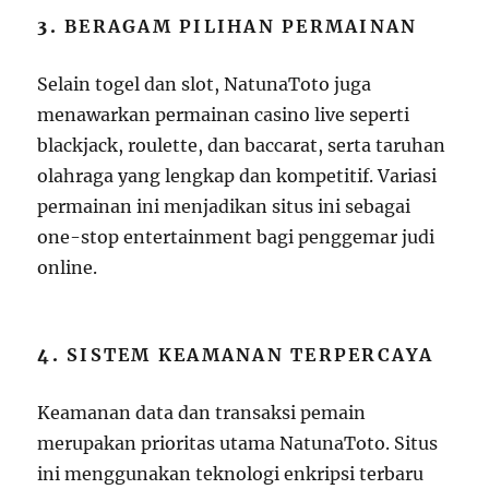
3.
BERAGAM PILIHAN PERMAINAN
Selain togel dan slot, NatunaToto juga
menawarkan permainan casino live seperti
blackjack, roulette, dan baccarat, serta taruhan
olahraga yang lengkap dan kompetitif. Variasi
permainan ini menjadikan situs ini sebagai
one-stop entertainment bagi penggemar judi
online.
4.
SISTEM KEAMANAN TERPERCAYA
Keamanan data dan transaksi pemain
merupakan prioritas utama NatunaToto. Situs
ini menggunakan teknologi enkripsi terbaru