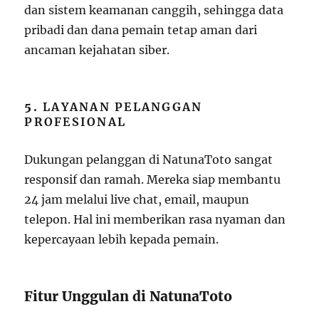
dan sistem keamanan canggih, sehingga data
pribadi dan dana pemain tetap aman dari
ancaman kejahatan siber.
5.
LAYANAN PELANGGAN
PROFESIONAL
Dukungan pelanggan di NatunaToto sangat
responsif dan ramah. Mereka siap membantu
24 jam melalui live chat, email, maupun
telepon. Hal ini memberikan rasa nyaman dan
kepercayaan lebih kepada pemain.
Fitur Unggulan di NatunaToto