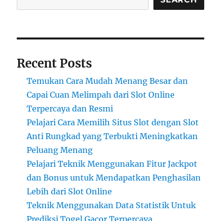
Recent Posts
Temukan Cara Mudah Menang Besar dan
Capai Cuan Melimpah dari Slot Online
Terpercaya dan Resmi
Pelajari Cara Memilih Situs Slot dengan Slot
Anti Rungkad yang Terbukti Meningkatkan
Peluang Menang
Pelajari Teknik Menggunakan Fitur Jackpot
dan Bonus untuk Mendapatkan Penghasilan
Lebih dari Slot Online
Teknik Menggunakan Data Statistik Untuk
Prediksi Togel Gacor Terpercaya