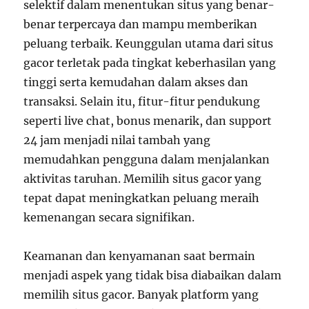
selektif dalam menentukan situs yang benar-
benar terpercaya dan mampu memberikan
peluang terbaik. Keunggulan utama dari situs
gacor terletak pada tingkat keberhasilan yang
tinggi serta kemudahan dalam akses dan
transaksi. Selain itu, fitur-fitur pendukung
seperti live chat, bonus menarik, dan support
24 jam menjadi nilai tambah yang
memudahkan pengguna dalam menjalankan
aktivitas taruhan. Memilih situs gacor yang
tepat dapat meningkatkan peluang meraih
kemenangan secara signifikan.
Keamanan dan kenyamanan saat bermain
menjadi aspek yang tidak bisa diabaikan dalam
memilih situs gacor. Banyak platform yang