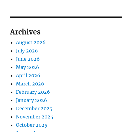
Archives
August 2026
July 2026
June 2026
May 2026
April 2026
March 2026
February 2026
January 2026
December 2025
November 2025
October 2025