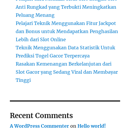
Anti Rungkad yang Terbukti Meningkatkan
Peluang Menang
Pelajari Teknik Menggunakan Fitur Jackpot
dan Bonus untuk Mendapatkan Penghasilan
Lebih dari Slot Online
Teknik Menggunakan Data Statistik Untuk
Prediksi Togel Gacor Terpercaya
Rasakan Kemenangan Berkelanjutan dari
Slot Gacor yang Sedang Viral dan Membayar
Tinggi
Recent Comments
A WordPress Commenter
on
Hello world!