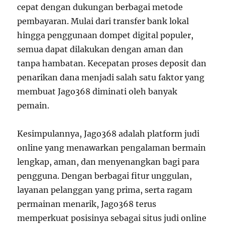
cepat dengan dukungan berbagai metode
pembayaran. Mulai dari transfer bank lokal
hingga penggunaan dompet digital populer,
semua dapat dilakukan dengan aman dan
tanpa hambatan. Kecepatan proses deposit dan
penarikan dana menjadi salah satu faktor yang
membuat Jago368 diminati oleh banyak
pemain.
Kesimpulannya, Jago368 adalah platform judi
online yang menawarkan pengalaman bermain
lengkap, aman, dan menyenangkan bagi para
pengguna. Dengan berbagai fitur unggulan,
layanan pelanggan yang prima, serta ragam
permainan menarik, Jago368 terus
memperkuat posisinya sebagai situs judi online