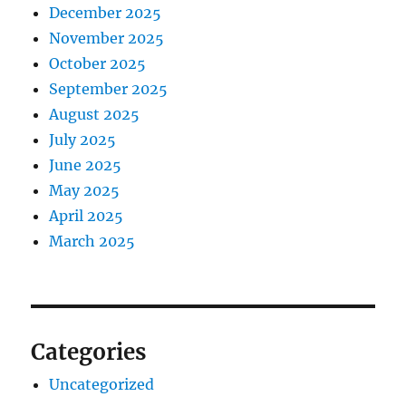
December 2025
November 2025
October 2025
September 2025
August 2025
July 2025
June 2025
May 2025
April 2025
March 2025
Categories
Uncategorized