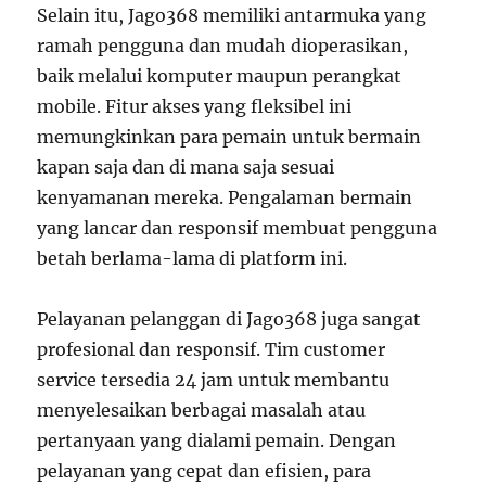
Selain itu, Jago368 memiliki antarmuka yang
ramah pengguna dan mudah dioperasikan,
baik melalui komputer maupun perangkat
mobile. Fitur akses yang fleksibel ini
memungkinkan para pemain untuk bermain
kapan saja dan di mana saja sesuai
kenyamanan mereka. Pengalaman bermain
yang lancar dan responsif membuat pengguna
betah berlama-lama di platform ini.
Pelayanan pelanggan di Jago368 juga sangat
profesional dan responsif. Tim customer
service tersedia 24 jam untuk membantu
menyelesaikan berbagai masalah atau
pertanyaan yang dialami pemain. Dengan
pelayanan yang cepat dan efisien, para