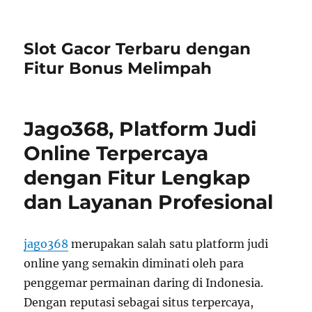
Slot Gacor Terbaru dengan
Fitur Bonus Melimpah
Jago368, Platform Judi
Online Terpercaya
dengan Fitur Lengkap
dan Layanan Profesional
jago368
merupakan salah satu platform judi
online yang semakin diminati oleh para
penggemar permainan daring di Indonesia.
Dengan reputasi sebagai situs terpercaya,