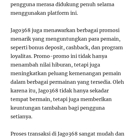
pengguna merasa didukung penuh selama
menggunakan platform ini.
Jago368 juga menawarkan berbagai promosi
menarik yang menguntungkan para pemain,
seperti bonus deposit, cashback, dan program
loyalitas. Promo-promo ini tidak hanya
menambah nilai hiburan, tetapi juga
meningkatkan peluang kemenangan pemain
dalam berbagai permainan yang tersedia. Oleh
karena itu, Jago368 tidak hanya sekadar
tempat bermain, tetapi juga memberikan
keuntungan tambahan bagi pengguna
setianya.
Proses transaksi di Jago368 sangat mudah dan