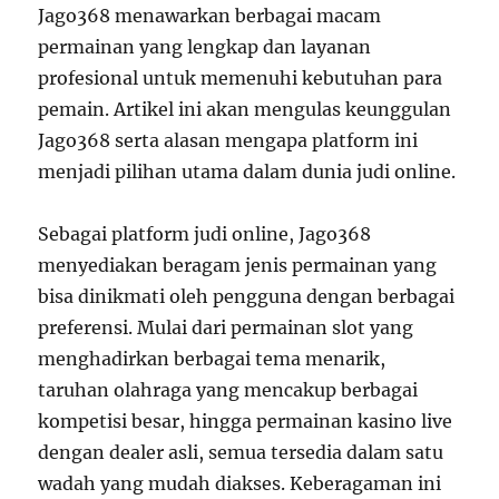
Jago368 menawarkan berbagai macam
permainan yang lengkap dan layanan
profesional untuk memenuhi kebutuhan para
pemain. Artikel ini akan mengulas keunggulan
Jago368 serta alasan mengapa platform ini
menjadi pilihan utama dalam dunia judi online.
Sebagai platform judi online, Jago368
menyediakan beragam jenis permainan yang
bisa dinikmati oleh pengguna dengan berbagai
preferensi. Mulai dari permainan slot yang
menghadirkan berbagai tema menarik,
taruhan olahraga yang mencakup berbagai
kompetisi besar, hingga permainan kasino live
dengan dealer asli, semua tersedia dalam satu
wadah yang mudah diakses. Keberagaman ini