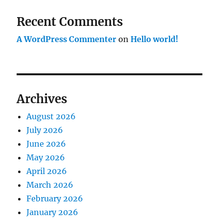
Recent Comments
A WordPress Commenter
on
Hello world!
Archives
August 2026
July 2026
June 2026
May 2026
April 2026
March 2026
February 2026
January 2026