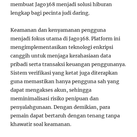
membuat Jago368 menjadi solusi hiburan
lengkap bagi pecinta judi daring.
Keamanan dan kenyamanan pengguna
menjadi fokus utama di Jago368. Platform ini
mengimplementasikan teknologi enkripsi
canggih untuk menjaga kerahasiaan data
pribadi serta transaksi keuangan penggunanya.
Sistem verifikasi yang ketat juga diterapkan
guna memastikan hanya pengguna sah yang
dapat mengakses akun, sehingga
meminimalisasi risiko penipuan dan
penyalahgunaan. Dengan demikian, para
pemain dapat bertaruh dengan tenang tanpa
khawatir soal keamanan.