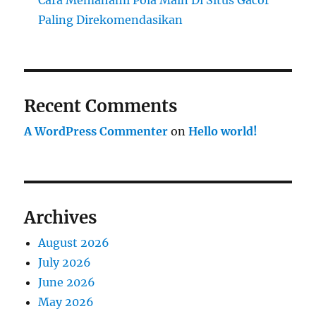
Cara Memahami Pola Main Di Situs Gacor
Paling Direkomendasikan
Recent Comments
A WordPress Commenter
on
Hello world!
Archives
August 2026
July 2026
June 2026
May 2026