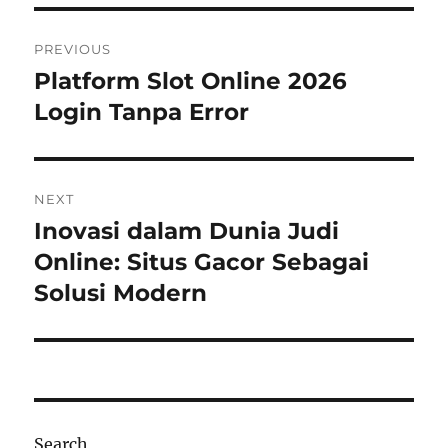
Post
PREVIOUS
navigation
Platform Slot Online 2026
Previous
post:
Login Tanpa Error
NEXT
Inovasi dalam Dunia Judi
Next
post:
Online: Situs Gacor Sebagai
Solusi Modern
Search