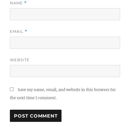
NAME
*
EMAIL
*
WEBSITE
Save my name, email, and website in this browser for
the next time I comment.