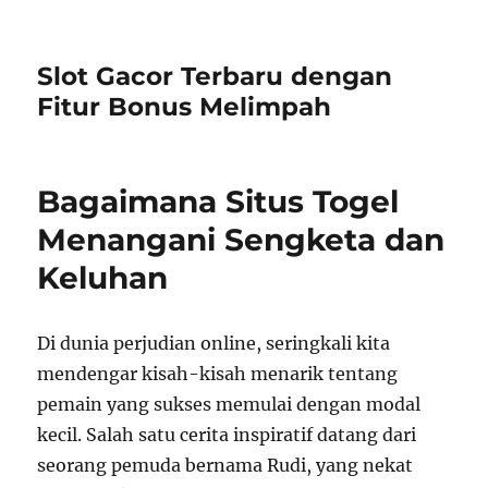
Slot Gacor Terbaru dengan
Fitur Bonus Melimpah
Bagaimana Situs Togel
Menangani Sengketa dan
Keluhan
Di dunia perjudian online, seringkali kita
mendengar kisah-kisah menarik tentang
pemain yang sukses memulai dengan modal
kecil. Salah satu cerita inspiratif datang dari
seorang pemuda bernama Rudi, yang nekat