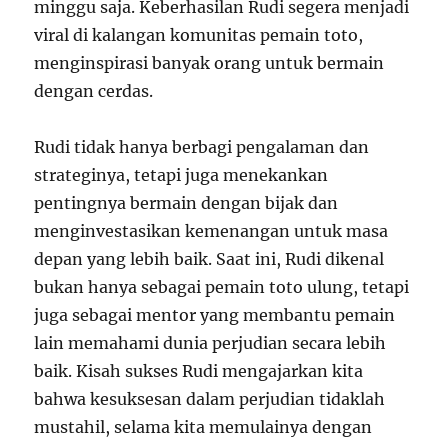
minggu saja. Keberhasilan Rudi segera menjadi
viral di kalangan komunitas pemain toto,
menginspirasi banyak orang untuk bermain
dengan cerdas.
Rudi tidak hanya berbagi pengalaman dan
strateginya, tetapi juga menekankan
pentingnya bermain dengan bijak dan
menginvestasikan kemenangan untuk masa
depan yang lebih baik. Saat ini, Rudi dikenal
bukan hanya sebagai pemain toto ulung, tetapi
juga sebagai mentor yang membantu pemain
lain memahami dunia perjudian secara lebih
baik. Kisah sukses Rudi mengajarkan kita
bahwa kesuksesan dalam perjudian tidaklah
mustahil, selama kita memulainya dengan