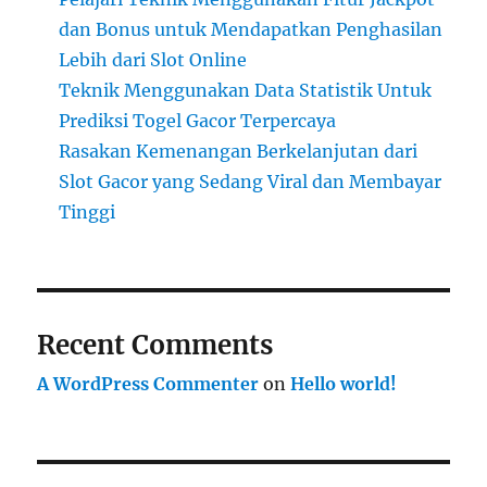
dan Bonus untuk Mendapatkan Penghasilan
Lebih dari Slot Online
Teknik Menggunakan Data Statistik Untuk
Prediksi Togel Gacor Terpercaya
Rasakan Kemenangan Berkelanjutan dari
Slot Gacor yang Sedang Viral dan Membayar
Tinggi
Recent Comments
A WordPress Commenter
on
Hello world!