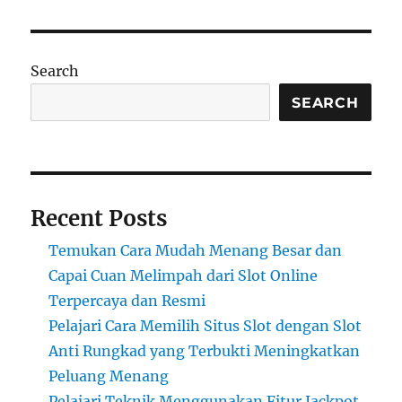
Search
SEARCH
Recent Posts
Temukan Cara Mudah Menang Besar dan
Capai Cuan Melimpah dari Slot Online
Terpercaya dan Resmi
Pelajari Cara Memilih Situs Slot dengan Slot
Anti Rungkad yang Terbukti Meningkatkan
Peluang Menang
Pelajari Teknik Menggunakan Fitur Jackpot