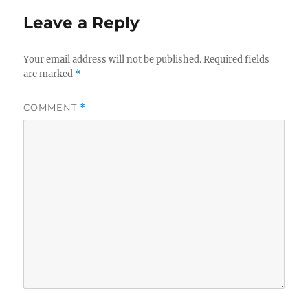
Leave a Reply
Your email address will not be published.
Required fields
are marked
*
COMMENT
*