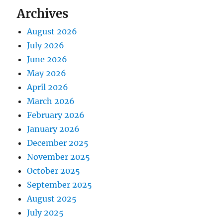
Archives
August 2026
July 2026
June 2026
May 2026
April 2026
March 2026
February 2026
January 2026
December 2025
November 2025
October 2025
September 2025
August 2025
July 2025