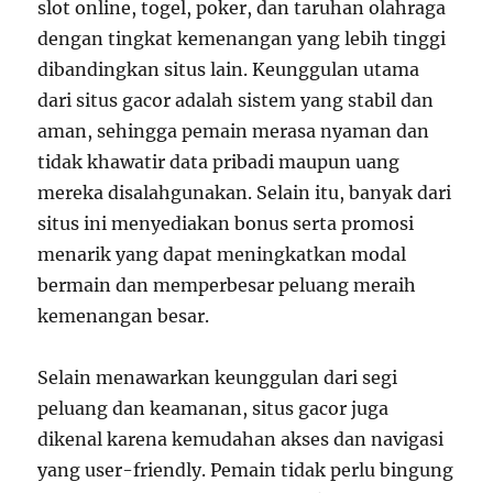
slot online, togel, poker, dan taruhan olahraga
dengan tingkat kemenangan yang lebih tinggi
dibandingkan situs lain. Keunggulan utama
dari situs gacor adalah sistem yang stabil dan
aman, sehingga pemain merasa nyaman dan
tidak khawatir data pribadi maupun uang
mereka disalahgunakan. Selain itu, banyak dari
situs ini menyediakan bonus serta promosi
menarik yang dapat meningkatkan modal
bermain dan memperbesar peluang meraih
kemenangan besar.
Selain menawarkan keunggulan dari segi
peluang dan keamanan, situs gacor juga
dikenal karena kemudahan akses dan navigasi
yang user-friendly. Pemain tidak perlu bingung