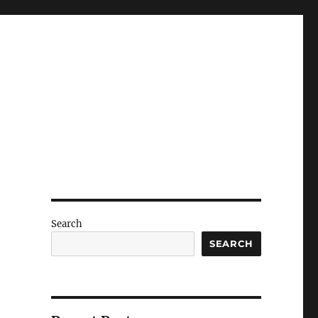
Search
SEARCH