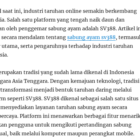
l saat ini, industri taruhan online semakin berkembang
ia. Salah satu platform yang tengah naik daun dan
n oleh penggemar sabung ayam adalah SV388. Artikel i
secara mendalam tentang
sabung ayam sv388
, termasu
r utama, serta pengaruhnya terhadap industri taruhan
sia.
upakan tradisi yang sudah lama dikenal di Indonesia
gara Asia Tenggara. Dengan kemajuan teknologi, tradisi
ertransformasi menjadi bentuk taruhan daring melalui
m seperti SV388. SV388 dikenal sebagai salah satu situs
g menyediakan layanan taruhan sabung ayam secara
percaya. Platform ini menawarkan berbagai fitur menari
n pengguna untuk mengikuti pertandingan sabung
tual, baik melalui komputer maupun perangkat mobile.