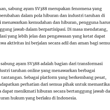
uhan, sabung ayam SV388 merupakan fenomena yang
rubahan dalam pola hiburan dan industri taruhan di
ki menawarkan kemudahan dan hiburan, pengguna haru
nggung jawab dalam berpartisipasi. Di masa mendatang,
lasi yang lebih jelas dan pengawasan yang ketat dapat
a aktivitas ini berjalan secara adil dan aman bagi semu
sabung ayam SV388 adalah bagian dari transformasi
ndustri taruhan online yang menawarkan berbagai
tantangan. Sebagai platform yang berkembang pesat,
ndapatkan perhatian dari semua pihak untuk memastik
 dapat menikmati hiburan secara bertanggung jawab d
turan hukum yang berlaku di Indonesia.