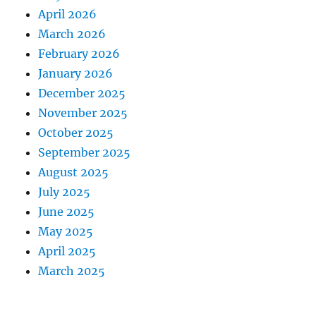
April 2026
March 2026
February 2026
January 2026
December 2025
November 2025
October 2025
September 2025
August 2025
July 2025
June 2025
May 2025
April 2025
March 2025