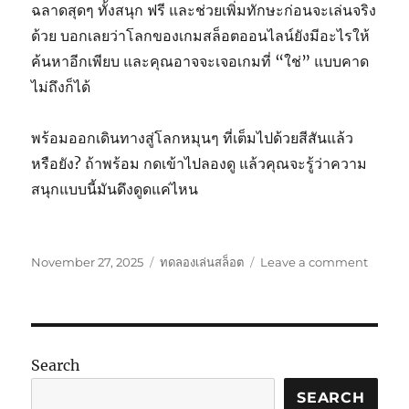
ฉลาดสุดๆ ทั้งสนุก ฟรี และช่วยเพิ่มทักษะก่อนจะเล่นจริง
ด้วย บอกเลยว่าโลกของเกมสล็อตออนไลน์ยังมีอะไรให้
ค้นหาอีกเพียบ และคุณอาจจะเจอเกมที่ “ใช่” แบบคาด
ไม่ถึงก็ได้
พร้อมออกเดินทางสู่โลกหมุนๆ ที่เต็มไปด้วยสีสันแล้ว
หรือยัง? ถ้าพร้อม กดเข้าไปลองดู แล้วคุณจะรู้ว่าความ
สนุกแบบนี้มันดึงดูดแค่ไหน
Posted
Tags
on
November 27, 2025
ทดลองเล่นสล็อต
Leave a comment
on
Spin
for
Fun:
A
Fresh
Search
Journe
Into
SEARCH